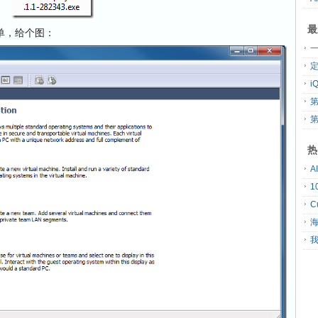
最
单，给个图：
第
热
A
C