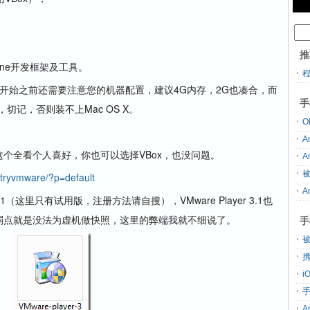
；
推
Phone开发框架及工具。
始之前还需要注意您的机器配置，建议4G内存，2G也凑合，而
手
切记，否则装不上Mac OS X。
O
A
个全看个人喜好，你也可以选择VBox，也没问题。
A
被
tryvmware/?p=default
A
7.1（这里只有试用版，注册方法请自搜），VMware Player 3.1也
致命的弱点就是没法为虚机做快照，这里的弊端我就不细说了。
手
被
携
A