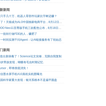
新新闻
一只手几十万，机器人零部件玩家比宇树还赚？
定了！天猫成为ALO中国独家电商平台，8月12日开售
iQOO Neo11至尊版手机三款配色公布，8月18日发布
第一批转行做FDE的人，赚肥了
一时间实测千问Agent：让AI链接服务有了初始态
门新闻
I造出新病毒了！Science论文实锤，无限自我复制
10岁男孩发现，蝴蝶有毛虫时期记忆
ursor，即将彻底消失！
海信墨水屏手机A10真机实机图曝光
我国科学家重大发现：银河系根本不是扁平圆盘