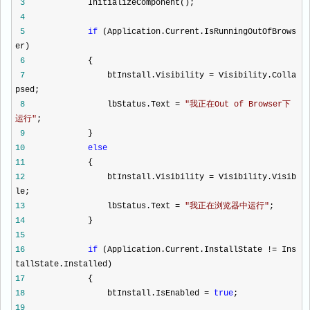
3
InitializeComponent();
4
5
if
(Application.Current.IsRunningOutOfBrows
er)
6
{
7
btInstall.Visibility
=
Visibility.Colla
psed;
8
lbStatus.Text
=
"
我正在Out of Browser下
运行
"
;
9
}
10
else
11
{
12
btInstall.Visibility
=
Visibility.Visib
le;
13
lbStatus.Text
=
"
我正在浏览器中运行
"
;
14
}
15
16
if
(Application.Current.InstallState
!=
Ins
tallState.Installed)
17
{
18
btInstall.IsEnabled
=
true
;
19