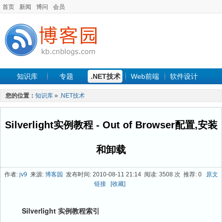
首页
新闻
博问
会员
知识库
专题
.NET技术
Web前端
软件设计
手机开发
软件工程
程序人生
项目管理
数据库
您的位置：
知识库
»
.NET技术
最新文章
Silverlight实例教程 - Out of Browser配置,安装
和卸载
作者:
jv9
来源:
博客园
发布时间: 2010-08-11 21:14 阅读: 3508 次 推荐: 0
原文
链接
[收藏]
Silverlight 实例教程索引