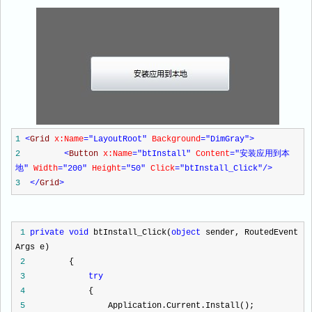
1
<
Grid
x:Name
="LayoutRoot"
Background
="DimGray"
>
2
<
Button
x:Name
="btInstall"
Content
="安装应用到本
地"
Width
="200"
Height
="50"
Click
="btInstall_Click"
/>
3
</
Grid
>
1
private
void
btInstall_Click(
object
sender, RoutedEvent
Args e)
2
{
3
try
4
{
5
Application.Current.Install();