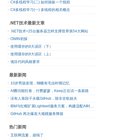
C#多线程学习(二) 如何操纵一个线程
C#多线程学习(一) 多线程的相关概念
.NET技术最新文章
.NET技术+25台服务器怎样支撑世界第54大网站
OWIN初探
使用缓存的9大误区（下）
使用缓存的9大误区（上）
项目代码风格要求
最新新闻
10岁男孩发现，蝴蝶有毛虫时期记忆
AI圈功能狂卷，付费寥寥，Keep正在试一条新路
没有人靠段子永载GitHub，除非谷歌姐夫
IBM与红帽扩展Lightwell服务方案，构建适配AI时代开源生态的可信基础设施
GitHub 再次爆发大规模服务降级
热门新闻
互联网流量，崩塌了