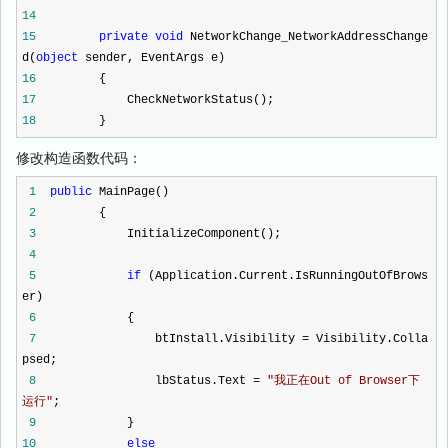
14
15
private
void
NetworkChange_NetworkAddressChange
d(
object
sender, EventArgs e)
16
{
17
CheckNetworkStatus();
18
}
修改构造函数代码：
1
public
MainPage()
2
{
3
InitializeComponent();
4
5
if
(Application.Current.IsRunningOutOfBrows
er)
6
{
7
btInstall.Visibility
=
Visibility.Colla
psed;
8
lbStatus.Text
=
"
我正在Out of Browser下
运行
"
;
9
}
10
else