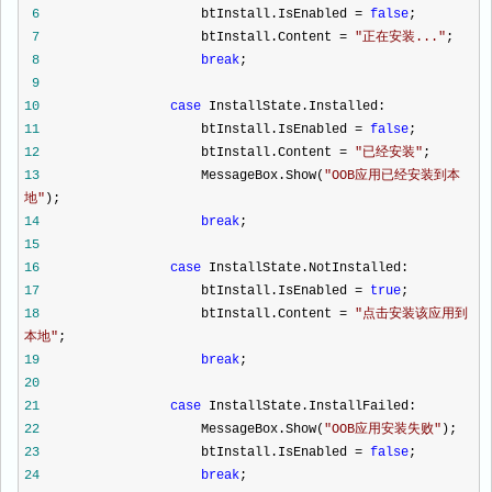
6
btInstall.IsEnabled
=
false
;
7
btInstall.Content
=
"
正在安装...
"
;
8
break
;
9
10
case
InstallState.Installed:
11
btInstall.IsEnabled
=
false
;
12
btInstall.Content
=
"
已经安装
"
;
13
MessageBox.Show(
"
OOB应用已经安装到本
地
"
);
14
break
;
15
16
case
InstallState.NotInstalled:
17
btInstall.IsEnabled
=
true
;
18
btInstall.Content
=
"
点击安装该应用到
本地
"
;
19
break
;
20
21
case
InstallState.InstallFailed:
22
MessageBox.Show(
"
OOB应用安装失败
"
);
23
btInstall.IsEnabled
=
false
;
24
break
;