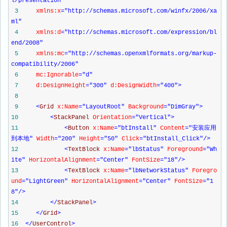
l/presentation"
3
xmlns:x
="http://schemas.microsoft.com/winfx/2006/xa
ml"
4
xmlns:d
="http://schemas.microsoft.com/expression/bl
end/2008"
5
xmlns:mc
="http://schemas.openxmlformats.org/markup-
compatibility/2006"
6
mc:Ignorable
="d"
7
d:DesignHeight
="300"
d:DesignWidth
="400"
>
8
9
<
Grid
x:Name
="LayoutRoot"
Background
="DimGray"
>
10
<
StackPanel
Orientation
="Vertical"
>
11
<
Button
x:Name
="btInstall"
Content
="安装应用
到本地"
Width
="200"
Height
="50"
Click
="btInstall_Click"
/>
12
<
TextBlock
x:Name
="lbStatus"
Foreground
="Wh
ite"
HorizontalAlignment
="Center"
FontSize
="18"
/>
13
<
TextBlock
x:Name
="lbNetworkStatus"
Foregro
und
="LightGreen"
HorizontalAlignment
="Center"
FontSize
="1
8"
/>
14
</
StackPanel
>
15
</
Grid
>
16
</
UserControl
>