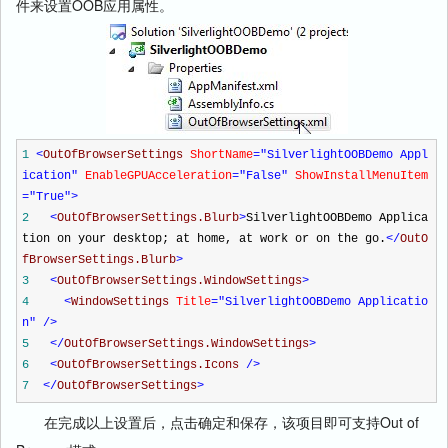
件来设置OOB应用属性。
1
<
OutOfBrowserSettings
ShortName
="SilverlightOOBDemo Appl
ication"
EnableGPUAcceleration
="False"
ShowInstallMenuItem
="True"
>
2
<
OutOfBrowserSettings.Blurb
>
SilverlightOOBDemo Applica
tion on your desktop; at home, at work or on the go.
</
OutO
fBrowserSettings.Blurb
>
3
<
OutOfBrowserSettings.WindowSettings
>
4
<
WindowSettings
Title
="SilverlightOOBDemo Applicatio
n"
/>
5
</
OutOfBrowserSettings.WindowSettings
>
6
<
OutOfBrowserSettings.Icons
/>
7
</
OutOfBrowserSettings
>
在完成以上设置后，点击确定和保存，该项目即可支持Out of