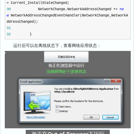
=
Current_InstallStateChanged;
30
NetworkChange.NetworkAddressChanged
+=
ne
w
NetworkAddressChangedEventHandler(NetworkChange_NetworkA
ddressChanged);
31
32
}
运行后可以在离线状态下，查看网络应用状态：