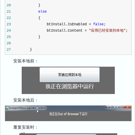
20
}
21
else
22
{
23
btInstall.IsEnabled
=
false
;
24
btInstall.Content
=
"
应用已经安装到本地
"
;
25
}
26
27
}
安装本地前：
安装本地后：
重复安装时：