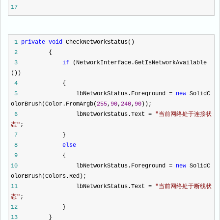
17
1
private
void
CheckNetworkStatus()
2
{
3
if
(NetworkInterface.GetIsNetworkAvailable
())
4
{
5
lbNetworkStatus.Foreground
=
new
SolidC
olorBrush(Color.FromArgb(
255
,
90
,
240
,
90
));
6
lbNetworkStatus.Text
=
"
当前网络处于连接状
态
"
;
7
}
8
else
9
{
10
lbNetworkStatus.Foreground
=
new
SolidC
olorBrush(Colors.Red);
11
lbNetworkStatus.Text
=
"
当前网络处于断线状
态
"
;
12
}
13
}