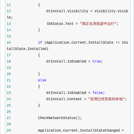
11
{
12
btInstall.Visibility
=
Visibility.Visib
le;
13
lbStatus.Text
=
"
我正在浏览器中运行
"
;
14
}
15
16
if
(Application.Current.InstallState
!=
Ins
tallState.Installed)
17
{
18
btInstall.IsEnabled
=
true
;
19
20
}
21
else
22
{
23
btInstall.IsEnabled
=
false
;
24
btInstall.Content
=
"
应用已经安装到本地
"
;
25
}
26
27
CheckNetworkStatus();
28
29
Application.Current.InstallStateChanged
+