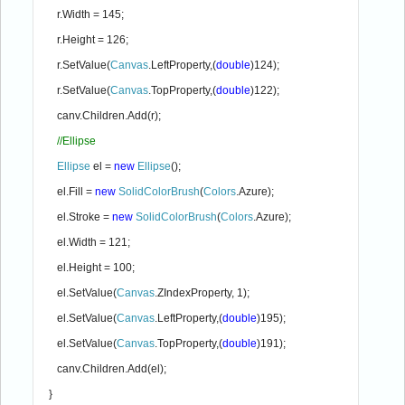
       r.Width = 145;
       r.Height = 126;
       r.SetValue(
Canvas
.LeftProperty,(
double
)124);
       r.SetValue(
Canvas
.TopProperty,(
double
)122);
       canv.Children.Add(r);
//Ellipse
Ellipse 
el = 
new 
Ellipse
();
       el.Fill = 
new 
SolidColorBrush
(
Colors
.Azure);
       el.Stroke = 
new 
SolidColorBrush
(
Colors
.Azure);
       el.Width = 121;
       el.Height = 100;
       el.SetValue(
Canvas
.ZIndexProperty, 1);
       el.SetValue(
Canvas
.LeftProperty,(
double
)195);
       el.SetValue(
Canvas
.TopProperty,(
double
)191);
       canv.Children.Add(el);
    }