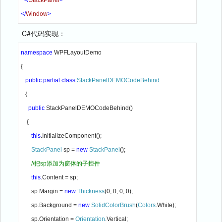
</
Window
>
C#代码实现：
namespace 
WPFLayoutDemo
{
public partial class 
StackPanelDEMOCodeBehind
{
public 
StackPanelDEMOCodeBehind()
    {
this
.InitializeComponent();
StackPanel 
sp = 
new 
StackPanel
();
//把sp添加为窗体的子控件
this
.Content = sp;
       sp.Margin = 
new 
Thickness
(0, 0, 0, 0);
       sp.Background = 
new 
SolidColorBrush
(
Colors
.White);
       sp.Orientation = 
Orientation
.Vertical;