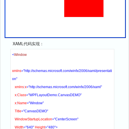
XAML代码实现：
<
Window
xmlns
="http://schemas.microsoft.com/winfx/2006/xaml/presentati
on"
xmlns
:
x
="http://schemas.microsoft.com/winfx/2006/xaml"
x
:
Class
="WPFLayoutDemo.CanvasDEMO"
x
:
Name
="Window"
Title
="CanvasDEMO"
WindowStartupLocation
="CenterScreen" 
Width
="640" 
Height
="480">