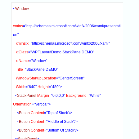
<
Window
xmlns
="http://schemas.microsoft.com/winfx/2006/xaml/presentati
on"
xmlns
:
x
="http://schemas.microsoft.com/winfx/2006/xaml"
x
:
Class
="WPFLayoutDemo.StackPanelDEMO"
x
:
Name
="Window"
Title
="StackPanelDEMO"
WindowStartupLocation
="CenterScreen" 
Width
="640" 
Height
="480">
  <
StackPanel 
Margin
="0,0,0,0" 
Background
="White" 
Orientation
="Vertical">
    <
Button 
Content
="Top of Stack"/>
    <
Button 
Content
="Middle of Stack"/>
    <
Button 
Content
="Bottom Of Stack"/>
  </
StackPanel
>