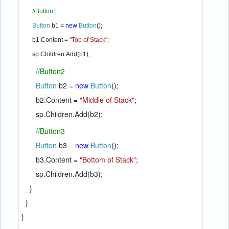
//Button1
Button 
b1 = 
new 
Button
();
       b1.Content = 
"Top of Stack"
;
       sp.Children.Add(b1);
//Button2
Button 
b2 = 
new 
Button
();
       b2.Content = 
"Middle of Stack"
;
       sp.Children.Add(b2);
//Button3
Button 
b3 = 
new 
Button
();
       b3.Content = 
"Bottom of Stack"
;
       sp.Children.Add(b3);
    }
  }
}