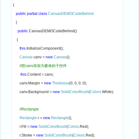
{
public partial class 
CanvasDEMOCodeBehind
{
public 
CanvasDEMOCodeBehind()
    {
this
.InitializeComponent();
Canvas 
canv = 
new 
Canvas
();
//把canv添加为窗体的子控件
this
.Content = canv;
       canv.Margin = 
new 
Thickness
(0, 0, 0, 0);
       canv.Background = 
new 
SolidColorBrush
(
Colors
.White);
//Rectangle
Rectangle 
r = 
new 
Rectangle
();
       r.Fill = 
new 
SolidColorBrush
(
Colors
.Red);
       r.Stroke = 
new 
SolidColorBrush
(
Colors
.Red);