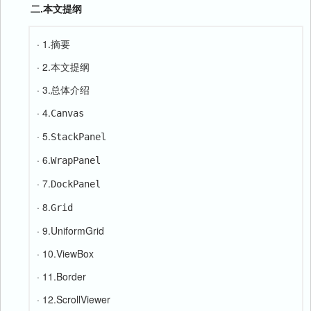
二.本文提纲
· 1.摘要
· 2.本文提纲
· 3.总体介绍
· 4.
Canvas
· 5.
StackPanel
· 6.
WrapPanel
· 7.
DockPanel
· 8.
Grid
· 9.UniformGrid
· 10.ViewBox
· 11.Border
· 12.ScrollViewer