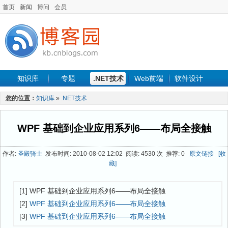
首页
新闻
博问
会员
知识库
专题
.NET技术
Web前端
软件设计
手机开发
软件工程
程序人生
项目管理
数据库
您的位置：
知识库
»
.NET技术
最新文章
WPF 基础到企业应用系列6——布局全接触
作者:
圣殿骑士
发布时间: 2010-08-02 12:02 阅读: 4530 次 推荐: 0
原文链接
[收
藏]
[1] WPF 基础到企业应用系列6——布局全接触
[2]
WPF 基础到企业应用系列6——布局全接触
[3]
WPF 基础到企业应用系列6——布局全接触