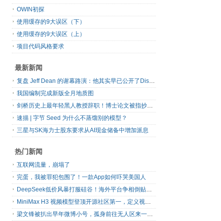
OWIN初探
使用缓存的9大误区（下）
使用缓存的9大误区（上）
项目代码风格要求
最新新闻
复盘 Jeff Dean 的谢幕路演：他其实早已公开了Discovery Loop 的创业计划书
我国编制完成新版全月地质图
剑桥历史上最年轻黑人教授辞职！博士论文被指抄袭180处，履历成就再遭质疑
速描 | 字节 Seed 为什么不蒸馏别的模型？
三星与SK海力士股东要求从AI现金储备中增加派息
热门新闻
互联网流量，崩塌了
完蛋，我被罪犯包围了！一款App如何吓哭美国人
DeepSeek低价风暴打服硅谷！海外平台争相倒贴V4 Flash
MiniMax H3 视频模型登顶开源社区第一，定义视频模型领域“斩杀线”
梁文锋被扒出早年微博小号，孤身前往无人区来一场相当 deep 的 seek 旅行