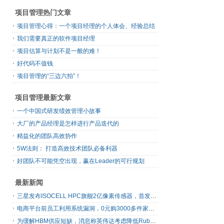
项目管理热门文章
项目管理心得：一个项目经理的个人体会、经验总结
我们需要真正的软件项目经理
项目估算与计划不是一般的难！
好代码不值钱
项目管理的“三边六拍”！
项目管理最新文章
一个中国式研发绩效管理小故事
大厂的产品经理是怎样进行产品迭代的
精益化的团队高效协作
5W法则： 打造高效技术团队必备利器
好团队不可能凭空出现，赢在Leader的可行规划
最新新闻
三星发布ISOCELL HPC旗舰2亿像素传感器，首发16-bit RAW输出
电商平台前员工利用系统漏洞，0元购3000多件家电！
为缓解HBM供应短缺，消息称英伟达考虑降低Rubin Ultra GPU配置