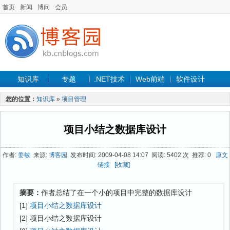
首页
新闻
博问
会员
知识库
专题
.NET技术
Web前端
软件设计
手机开发
软件工程
程序人生
项目管理
数据库
您的位置：
知识库
»
项目管理
最新文章
项目小结之数据库设计
作者:
姜敏
来源:
博客园
发布时间: 2009-04-08 14:07 阅读: 5402 次 推荐: 0
原文
链接
[收藏]
摘要：
作者总结了在一个小的项目中完整的数据库设计
[1]
项目小结之数据库设计
[2] 项目小结之数据库设计