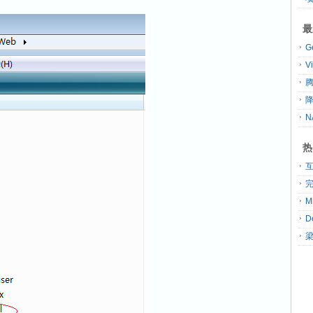
最
G
V
腾
热