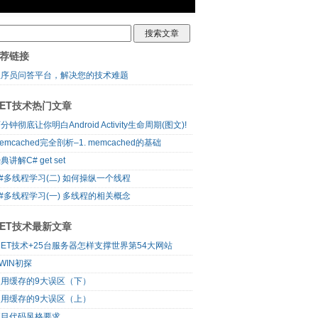
荐链接
程序员问答平台，解决您的技术难题
NET技术热门文章
分钟彻底让你明白Android Activity生命周期(图文)!
emcached完全剖析–1. memcached的基础
典讲解C# get set
#多线程学习(二) 如何操纵一个线程
#多线程学习(一) 多线程的相关概念
NET技术最新文章
NET技术+25台服务器怎样支撑世界第54大网站
WIN初探
使用缓存的9大误区（下）
使用缓存的9大误区（上）
项目代码风格要求