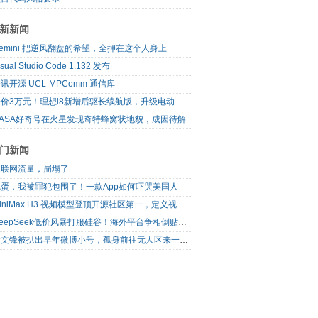
新新闻
emini 把逆风翻盘的希望，全押在这个人身上
isual Studio Code 1.132 发布
讯开源 UCL-MPComm 通信库
降价3万元！理想i8新增后驱长续航版，升级电动前备箱
NASA好奇号在火星发现奇特蜂窝状地貌，成因待解
门新闻
互联网流量，崩塌了
完蛋，我被罪犯包围了！一款App如何吓哭美国人
MiniMax H3 视频模型登顶开源社区第一，定义视频模型领域“斩杀线”
DeepSeek低价风暴打服硅谷！海外平台争相倒贴V4 Flash
梁文锋被扒出早年微博小号，孤身前往无人区来一场相当 deep 的 seek 旅行