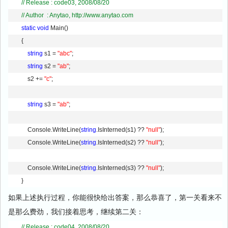
// Release : code03, 2008/08/20        
// Author  : Anytao, http://www.anytao.com
static
void
 Main() 
        { 
string
 s1 = 
"abc"
; 
string
 s2 = 
"ab"
; 
            s2 += 
"c"
; 
string
 s3 = 
"ab"
; 
            Console.WriteLine(
string
.IsInterned(s1) ?? 
"null"
); 
            Console.WriteLine(
string
.IsInterned(s2) ?? 
"null"
); 
            Console.WriteLine(
string
.IsInterned(s3) ?? 
"null"
); 
        }
如果上述执行过程，你能很快给出答案，那么恭喜了，第一关看来不
是那么费劲，我们接着思考，继续第二关：
// Release : code04, 2008/08/20        