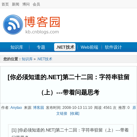
首页
新闻
博问
会员
知识库
专题
.NET技术
Web前端
软件设计
手机开发
软件工程
程序人生
项目管理
数据库
您的位置：
知识库
»
.NET技术
最新文章
[你必须知道的.NET]第二十二回：字符串驻留
（上）---带着问题思考
作者:
Anytao
来源:
博客园
发布时间: 2008-10-13 11:10 阅读: 4561 次 推荐: 0
原
文链接
[收藏]
[1] [你必须知道的.NET]第二十二回：字符串驻留（上）---带着