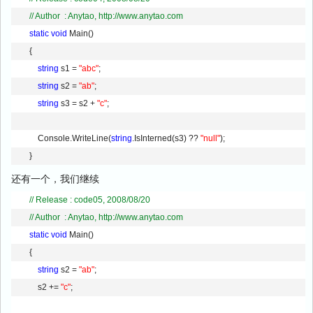
// Author  : Anytao, http://www.anytao.com
static
void
 Main() 
        { 
string
 s1 = 
"abc"
; 
string
 s2 = 
"ab"
; 
string
 s3 = s2 + 
"c"
; 
            Console.WriteLine(
string
.IsInterned(s3) ?? 
"null"
); 
        }
还有一个，我们继续
// Release : code05, 2008/08/20        
// Author  : Anytao, http://www.anytao.com
static
void
 Main() 
        { 
string
 s2 = 
"ab"
; 
            s2 += 
"c"
; 