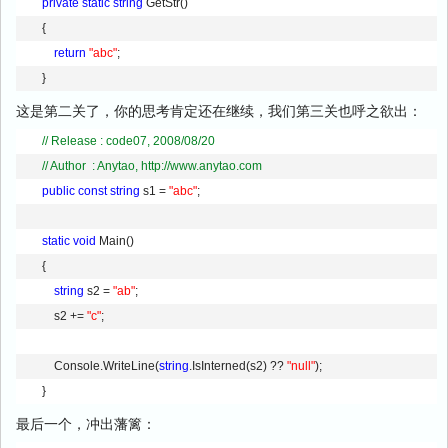
private
static
string
 GetStr() 
        { 
return
"abc"
; 
        }
这是第二关了，你的思考肯定还在继续，我们第三关也呼之欲出：
// Release : code07, 2008/08/20        
// Author  : Anytao, http://www.anytao.com
public
const
string
 s1 = 
"abc"
; 
static
void
 Main() 
        { 
string
 s2 = 
"ab"
; 
            s2 += 
"c"
; 
            Console.WriteLine(
string
.IsInterned(s2) ?? 
"null"
); 
        }
最后一个，冲出藩篱：