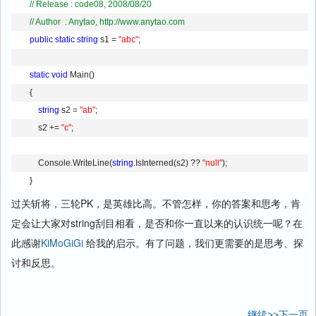
// Release : code08, 2008/08/20        
// Author  : Anytao, http://www.anytao.com
public
static
string
 s1 = 
"abc"
; 
static
void
 Main() 
        { 
string
 s2 = 
"ab"
; 
            s2 += 
"c"
; 
            Console.WriteLine(
string
.IsInterned(s2) ?? 
"null"
); 
        }
过关斩将，三轮PK，是英雄比高。不管怎样，你的答案和思考，肯
定会让大家对string刮目相看，是否和你一直以来的认识统一呢？在
此感谢
KiMoGiGi
给我的启示。有了问题，我们更需要的是思考、探
讨和反思。
继续>>下一页