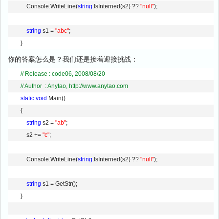
            Console.WriteLine(
string
.IsInterned(s2) ?? 
"null"
); 
string
 s1 = 
"abc"
; 
        }
你的答案怎么是？我们还是接着迎接挑战：
// Release : code06, 2008/08/20        
// Author  : Anytao, http://www.anytao.com
static
void
 Main() 
        { 
string
 s2 = 
"ab"
; 
            s2 += 
"c"
; 
            Console.WriteLine(
string
.IsInterned(s2) ?? 
"null"
); 
string
 s1 = GetStr(); 
        }         