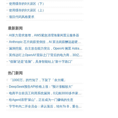
使用缓存的9大误区（下）
使用缓存的9大误区（上）
项目代码风格要求
最新新闻
AI算力需求激增，AWS紧急清理海量闲置云服务器
Anthropic 芯片岗薪资倒挂，AI 算法岗薪酬远超硬件工程师
漏洞挖掘、自主攻击能力突出，OpenAI 搁置 Astra 模型发布
英伟达盯上OpenAI“星际之门”背后的电力商，30亿美元直接入股
“借脑”还是“造脑”，具身智能站上“新十字路口”
热门新闻
「1000万」的竹知了，下架了「余大嘴」
DeepSeek预告API价格上涨：“预计涨幅较大”
电商平台前员工利用系统漏洞，0元购3000多件家电！
给Agent清理“屎山”，正在成为一门赚钱的生意
字节年内二开全员会：承认落后，转向To B，重仓年轻人