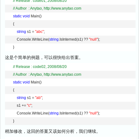
// Release : code01, 2008/08/20        
// Author  : Anytao, http://www.anytao.com 
static
void
 Main() 
        { 
string
 s1 = 
"abc"
; 
            Console.WriteLine(
string
.IsInterned(s1) ?? 
"null"
); 
        }
这是个简单的例题，可以很快给出答案。
// Release : code02, 2008/08/20        
// Author  : Anytao, http://www.anytao.com
static
void
 Main() 
        { 
string
 s1 = 
"ab"
; 
            s1 += 
"c"
; 
            Console.WriteLine(
string
.IsInterned(s1) ?? 
"null"
); 
        }
稍加修改，这回的答案又该如何分析，我们继续。