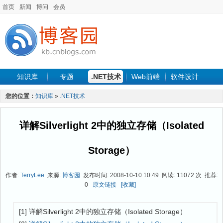
首页
新闻
博问
会员
知识库
专题
.NET技术
Web前端
软件设计
手机开发
软件工程
程序人生
项目管理
数据库
您的位置：
知识库
»
.NET技术
最新文章
详解Silverlight 2中的独立存储（Isolated
Storage）
作者:
TerryLee
来源:
博客园
发布时间: 2008-10-10 10:49 阅读: 11072 次 推荐:
0
原文链接
[收藏]
[1] 详解Silverlight 2中的独立存储（Isolated Storage）