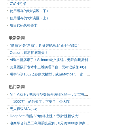
OWIN初探
使用缓存的9大误区（下）
使用缓存的9大误区（上）
项目代码风格要求
最新新闻
“借脑”还是“造脑”，具身智能站上“新十字路口”
Cursor，即将彻底消失！
AI造出新病毒了！Science论文实锤，无限自我复制
复旦团队开发术中三维病理平台，无标记成像30分钟出结果
曝字节训10万亿参数大模型，或超Mythos 5，张一鸣、梁汝波先后发声
热门新闻
MiniMax H3 视频模型登顶开源社区第一，定义视频模型领域“斩杀线”
「1000万」的竹知了，下架了「余大嘴」
无人再议AI六小龙
DeepSeek预告API价格上涨：“预计涨幅较大”
电商平台前员工利用系统漏洞，0元购3000多件家电！