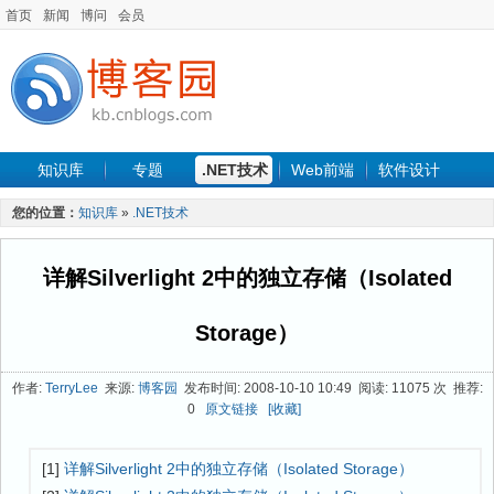
首页
新闻
博问
会员
知识库
专题
.NET技术
Web前端
软件设计
手机开发
软件工程
程序人生
项目管理
数据库
您的位置：
知识库
»
.NET技术
最新文章
详解Silverlight 2中的独立存储（Isolated
Storage）
作者:
TerryLee
来源:
博客园
发布时间: 2008-10-10 10:49 阅读: 11075 次 推荐:
0
原文链接
[收藏]
[1]
详解Silverlight 2中的独立存储（Isolated Storage）