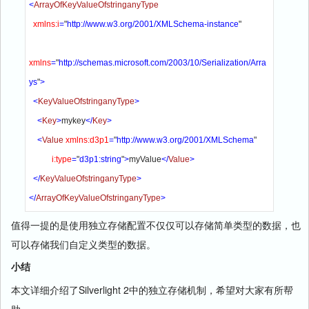
<
ArrayOfKeyValueOfstringanyType 

xmlns:i
=
"
http://www.w3.org/2001/XMLSchema-instance
"

xmlns
=
"
http://schemas.microsoft.com/2003/10/Serialization/Arra
ys
"
>

  <
KeyValueOfstringanyType
>

    <
Key
>
mykey
</
Key
>

    <
Value 
xmlns:d3p1
=
"
http://www.w3.org/2001/XMLSchema
" 

i:type
=
"
d3p1:string
"
>
myValue
</
Value
>

  </
KeyValueOfstringanyType
>

</
ArrayOfKeyValueOfstringanyType
>
值得一提的是使用独立存储配置不仅仅可以存储简单类型的数据，也
可以存储我们自定义类型的数据。
小结
本文详细介绍了Silverlight 2中的独立存储机制，希望对大家有所帮