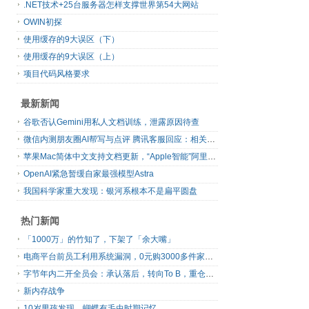
.NET技术+25台服务器怎样支撑世界第54大网站
OWIN初探
使用缓存的9大误区（下）
使用缓存的9大误区（上）
项目代码风格要求
最新新闻
谷歌否认Gemini用私人文档训练，泄露原因待查
微信内测朋友圈AI帮写与点评 腾讯客服回应：相关功能仍在逐步开放中
苹果Mac简体中文支持文档更新，“Apple智能”阿里千问扩展现身了
OpenAI紧急暂缓自家最强模型Astra
我国科学家重大发现：银河系根本不是扁平圆盘
热门新闻
「1000万」的竹知了，下架了「余大嘴」
电商平台前员工利用系统漏洞，0元购3000多件家电！
字节年内二开全员会：承认落后，转向To B，重仓年轻人
新内存战争
10岁男孩发现，蝴蝶有毛虫时期记忆