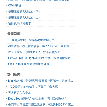
OWIN初探
使用缓存的9大误区（下）
使用缓存的9大误区（上）
项目代码风格要求
最新新闻
10岁男孩发现，蝴蝶有毛虫时期记忆
AI圈功能狂卷，付费寥寥，Keep正在试一条新路
没有人靠段子永载GitHub，除非谷歌姐夫
IBM与红帽扩展Lightwell服务方案，构建适配AI时代开源生态的可信基础设施
GitHub 再次爆发大规模服务降级
热门新闻
MiniMax H3 视频模型登顶开源社区第一，定义视频模型领域“斩杀线”
「1000万」的竹知了，下架了「余大嘴」
无人再议AI六小龙
DeepSeek预告API价格上涨：“预计涨幅较大”
电商平台前员工利用系统漏洞，0元购3000多件家电！