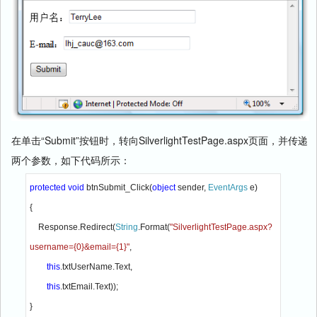
在单击“Submit”按钮时，转向SilverlightTestPage.aspx页面，并传递
两个参数，如下代码所示：
protected void 
btnSubmit_Click(
object 
sender, 
EventArgs 
e)

{

    Response.Redirect(
String
.Format(
"SilverlightTestPage.aspx?
username={0}&email={1}"
,

this
.txtUserName.Text,

this
.txtEmail.Text));

}