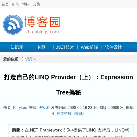
首页
新闻
博问
会员
知识库
专题
.NET技术
Web前端
软件设计
手机开发
软件工程
程序人生
项目管理
数据库
您的位置：
知识库
»
最新文章
打造自己的LINQ Provider（上）：Expression
Tree揭秘
作者:
TerryLee
来源:
博客园
发布时间: 2008-09-19 23:10 阅读: 59689 次 推荐:
4
原文链接
[收藏]
摘要：
在.NET Framework 3.5中提供了LINQ 支持后，LINQ就