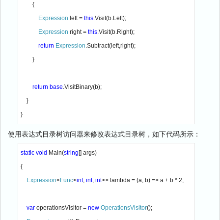
        {

Expression 
left = 
this
.Visit(b.Left);

Expression 
right = 
this
.Visit(b.Right);

return 
Expression
.Subtract(left,right);

        }

return base
.VisitBinary(b);

    }

}
使用表达式目录树访问器来修改表达式目录树，如下代码所示：
static void 
Main(
string
[] args)

{

Expression
<
Func
<
int
, 
int
, 
int
>> lambda = (a, b) => a + b * 2;

var 
operationsVisitor = 
new 
OperationsVisitor
();
