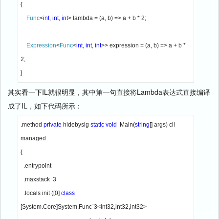
{

Func
<
int
, 
int
, 
int
> lambda = (a, b) => a + b * 2;

Expression
<
Func
<
int
, 
int
, 
int
>> expression = (a, b) => a + b * 
2;

} 
其实看一下IL就很明显，其中第一句直接将Lambda表达式直接编译
成了IL，如下代码所示：
.method 
private 
hidebysig 
static void  
Main(
string
[] args) cil 
managed

{

  .entrypoint

  .maxstack  3

  .locals init ([0] 
class 
[System.Core]System.Func`3<int32,int32,int32> 