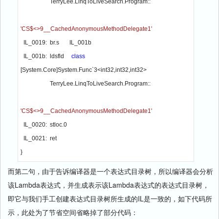
                    TerryLee.LinqToLiveSearch.Program::
'CS$<>9__CachedAnonymousMethodDelegate1'

IL_0019:  br.s       IL_001b

  IL_001b:  ldsfld     
class 
[System.Core]System.Func`3<int32,int32,int32> 

                    TerryLee.LinqToLiveSearch.Program::
'CS$<>9__CachedAnonymousMethodDelegate1'

IL_0020:  stloc.0

  IL_0021:  ret

}
而第二句，由于告诉编译器是一个表达式目录树，所以编译器会分析
该Lambda表达式，并生成表示该Lambda表达式的表达式目录树，
即它与我们手工创建表达式目录树所生成的IL是一致的，如下代码所
示，此处为了节省空间省略掉了部分代码：