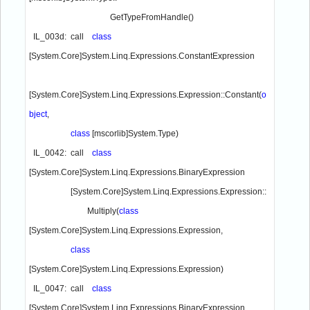
                                       GetTypeFromHandle()

  IL_003d:  call    
class 
[System.Core]System.Linq.Expressions.ConstantExpression 

[System.Core]System.Linq.Expressions.Expression::Constant(
o
bject
,

class 
[mscorlib]System.Type)

  IL_0042:  call    
class 
[System.Core]System.Linq.Expressions.BinaryExpression 

                    [System.Core]System.Linq.Expressions.Expression::
                            Multiply(
class 
[System.Core]System.Linq.Expressions.Expression,

class 
[System.Core]System.Linq.Expressions.Expression)

  IL_0047:  call    
class 
[System.Core]System.Linq.Expressions.BinaryExpression
