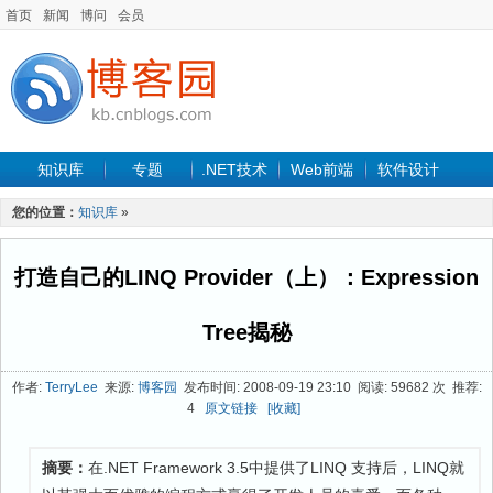
首页
新闻
博问
会员
知识库
专题
.NET技术
Web前端
软件设计
手机开发
软件工程
程序人生
项目管理
数据库
您的位置：
知识库
»
最新文章
打造自己的LINQ Provider（上）：Expression
Tree揭秘
作者:
TerryLee
来源:
博客园
发布时间: 2008-09-19 23:10 阅读: 59682 次 推荐:
4
原文链接
[收藏]
摘要：
在.NET Framework 3.5中提供了LINQ 支持后，LINQ就