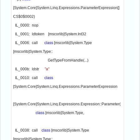
[System.Core]System.Linq.Expressions.ParameterExpression[] 
CS$0$0002)

  IL_0000:  nop

  IL_0001:  ldtoken    [mscorlib]System.Int32

  IL_0006:  call       
class 
[mscorlib]System.Type 
[mscorlib]System.Type::
                                     GetTypeFromHandle(...)

  IL_000b:  ldstr      
"a"

IL_0010:  call       
class 
[System.Core]System.Linq.Expressions.ParameterExpression 

[System.Core]System.Linq.Expressions.Expression::Parameter(

class 
[mscorlib]System.Type,

  IL_0038:  call    
class 
[mscorlib]System.Type 
[mscorlib]System.Type::