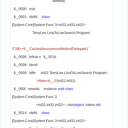
                                               lambda)

  IL_0000:  nop

  IL_0001:  ldsfld     
class 
[System.Core]System.Func`3<int32,int32,int32> 

                        TerryLee.LinqToLiveSearch.Program::
'CS$<>9__CachedAnonymousMethodDelegate1'

IL_0006:  brtrue.s   IL_001b

  IL_0008:  ldnull

  IL_0009:  ldftn      int32 TerryLee.LinqToLiveSearch.Program::
'<Main>b__0'
(int32,int32)

  IL_000f:  newobj     instance 
void class 
[System.Core]System.Func`3
                            <int32,int32,int32>::.ctor(
object
, native 
int
)

  IL_0014:  stsfld     
class 
[System.Core]System.Func`3<int32,int32,int32> 
