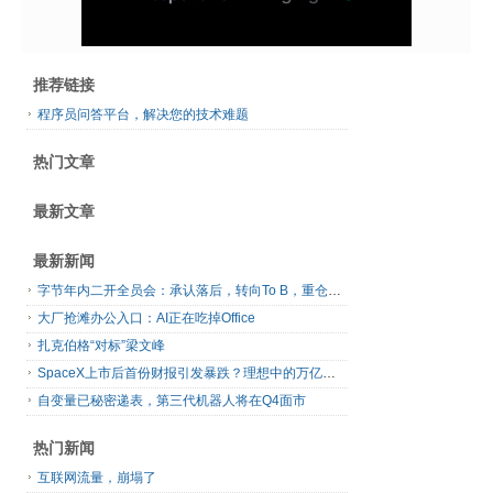
推荐链接
程序员问答平台，解决您的技术难题
热门文章
最新文章
最新新闻
字节年内二开全员会：承认落后，转向To B，重仓年轻人
大厂抢滩办公入口：AI正在吃掉Office
扎克伯格“对标”梁文峰
SpaceX上市后首份财报引发暴跌？理想中的万亿营收太空AI公司，正在靠地面AI云挣钱
自变量已秘密递表，第三代机器人将在Q4面市
热门新闻
互联网流量，崩塌了