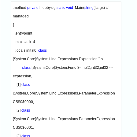
.method 
private 
hidebysig 
static void  
Main(
string
[] args) cil 
managed

{

  .entrypoint

  .maxstack  4

  .locals init ([0] 
class 
[System.Core]System.Linq.Expressions.Expression`1<

class 
[System.Core]System.Func`3<int32,int32,int32>> 
expression,

    [1] 
class 
[System.Core]System.Linq.Expressions.ParameterExpression 
CS$0$0000,

    [2] 
class 
[System.Core]System.Linq.Expressions.ParameterExpression 
CS$0$0001,

    [3] 
class 