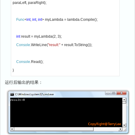
paraLeft, paraRight);

Func
<
int
, 
int
, 
int
> myLambda = lambda.Compile();

int 
result = myLambda(2, 3);

Console
.WriteLine(
"result:" 
+ result.ToString());

Console
.Read();

}
运行后输出的结果：