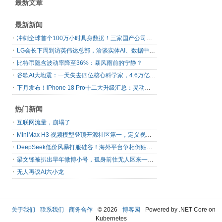
最新文章
最新新闻
冲刺全球首个100万小时具身数据！三家国产公司，联手了
LG会长下周到访英伟达总部，洽谈实体AI、数据中心、自动驾驶合作
比特币隐含波动率降至36%：暴风雨前的宁静？
谷歌AI大地震：一天失去四位核心科学家，4.6万亿美元巨头的重构之路
下月发布！iPhone 18 Pro十二大升级汇总：灵动岛首次缩小、首次2nm芯片
热门新闻
互联网流量，崩塌了
MiniMax H3 视频模型登顶开源社区第一，定义视频模型领域“斩杀线”
DeepSeek低价风暴打服硅谷！海外平台争相倒贴V4 Flash
梁文锋被扒出早年微博小号，孤身前往无人区来一场相当 deep 的 seek 旅行
无人再议AI六小龙
关于我们
联系我们
商务合作
© 2026
博客园
Powered by .NET Core on
Kubernetes