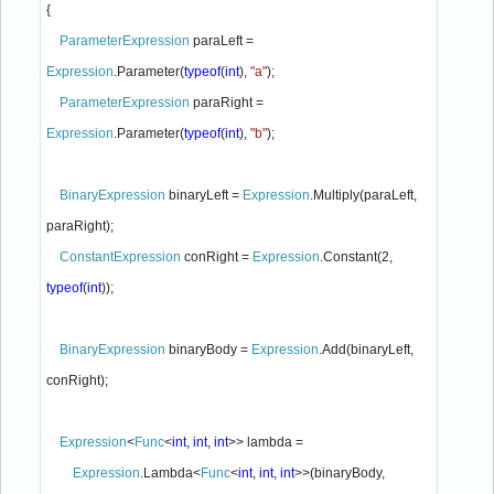
{

ParameterExpression 
paraLeft = 
Expression
.Parameter(
typeof
(
int
), 
"a"
);

ParameterExpression 
paraRight = 
Expression
.Parameter(
typeof
(
int
), 
"b"
);

BinaryExpression 
binaryLeft = 
Expression
.Multiply(paraLeft, 
paraRight);

ConstantExpression 
conRight = 
Expression
.Constant(2, 
typeof
(
int
));

BinaryExpression 
binaryBody = 
Expression
.Add(binaryLeft, 
conRight);

Expression
<
Func
<
int
, 
int
, 
int
>> lambda = 

Expression
.Lambda<
Func
<
int
, 
int
, 
int
>>(binaryBody, 