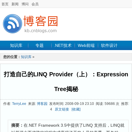
首页
新闻
博问
会员
知识库
专题
.NET技术
Web前端
软件设计
手机开发
软件工程
程序人生
项目管理
数据库
您的位置：
知识库
»
最新文章
打造自己的LINQ Provider（上）：Expression
Tree揭秘
作者:
TerryLee
来源:
博客园
发布时间: 2008-09-19 23:10 阅读: 59686 次 推荐:
4
原文链接
[收藏]
摘要：
在.NET Framework 3.5中提供了LINQ 支持后，LINQ就