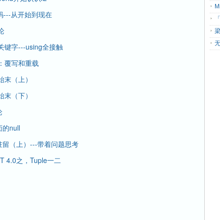
码---从开始到现在
「
论
无
字---using全接触
离：覆写和重载
建始末（上）
建始末（下）
论
null
驻留（上）---带着问题思考
4.0之，Tuple一二