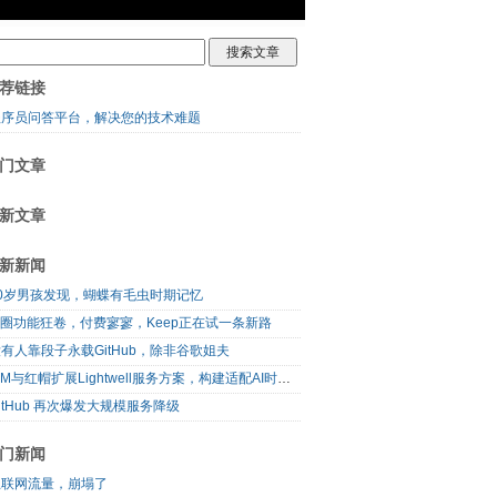
荐链接
程序员问答平台，解决您的技术难题
门文章
新文章
新新闻
10岁男孩发现，蝴蝶有毛虫时期记忆
I圈功能狂卷，付费寥寥，Keep正在试一条新路
有人靠段子永载GitHub，除非谷歌姐夫
IBM与红帽扩展Lightwell服务方案，构建适配AI时代开源生态的可信基础设施
itHub 再次爆发大规模服务降级
门新闻
互联网流量，崩塌了