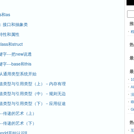
s和as
推
程：接口和抽象类
：特性和属性
s和struct
热
字---把new说透
最
--base和this
最
--从通用类型系统开始
---值类型与引用类型（上）－内存有理
A
---值类型与引用类型（中）－规则无边
没
---值类型与引用类型（下）－应用征途
G
---传递的艺术（上）
热
---传递的艺术（下）
orld开始认识IL