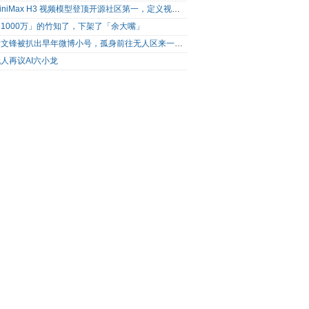
MiniMax H3 视频模型登顶开源社区第一，定义视频模型领域“斩杀线”
1000万」的竹知了，下架了「余大嘴」
梁文锋被扒出早年微博小号，孤身前往无人区来一场相当 deep 的 seek 旅行
人再议AI六小龙