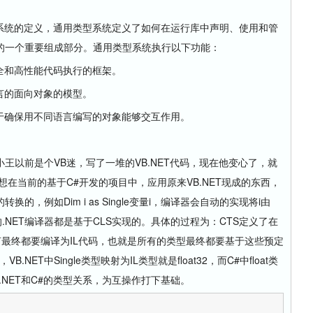
型系统的定义，通用类型系统定义了如何在运行库中声明、使用和管
的一个重要组成部分。通用类型系统执行以下功能：
全和高性能代码执行的框架。
言的面向对象的模型。
确保用不同语言编写的对象能够交互作用。
以前是个VB迷，写了一堆的VB.NET代码，现在他变心了，就
在当前的基于C#开发的项目中，应用原来VB.NET现成的东西，
换的，例如Dim i as Single变量i，编译器会自动的实现将i由
所有的.NET编译器都是基于CLS实现的。具体的过程为：CTS定义了在
语言最终都要编译为IL代码，也就是所有的类型最终都要基于这些预定
.NET中Single类型映射为IL类型就是float32，而C#中float类
VB.NET和C#的类型关系，为互操作打下基础。