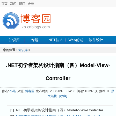
首页
新闻
博问
会员
知识库
专题
.NET技术
Web前端
软件设计
手机开发
软件工程
程序人生
项目管理
数据库
您的位置：
知识库
»
最新文章
.NET初学者架构设计指南（四）Model-View-
Controller
作者:
小陆
来源:
博客园
发布时间: 2008-09-10 14:38 阅读: 10397 次 推荐: 0
原
文链接
[收藏]
[1] .NET初学者架构设计指南（四）Model-View-Controller