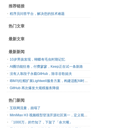
推荐链接
程序员问答平台，解决您的技术难题
热门文章
最新文章
最新新闻
10岁男孩发现，蝴蝶有毛虫时期记忆
AI圈功能狂卷，付费寥寥，Keep正在试一条新路
没有人靠段子永载GitHub，除非谷歌姐夫
IBM与红帽扩展Lightwell服务方案，构建适配AI时代开源生态的可信基础设施
GitHub 再次爆发大规模服务降级
热门新闻
互联网流量，崩塌了
MiniMax H3 视频模型登顶开源社区第一，定义视频模型领域“斩杀线”
「1000万」的竹知了，下架了「余大嘴」