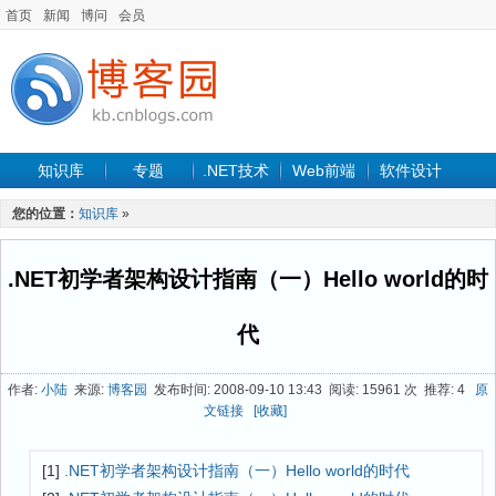
首页
新闻
博问
会员
知识库
专题
.NET技术
Web前端
软件设计
手机开发
软件工程
程序人生
项目管理
数据库
您的位置：
知识库
»
最新文章
.NET初学者架构设计指南（一）Hello world的时
代
作者:
小陆
来源:
博客园
发布时间: 2008-09-10 13:43 阅读: 15961 次 推荐: 4
原
文链接
[收藏]
[1]
.NET初学者架构设计指南（一）Hello world的时代