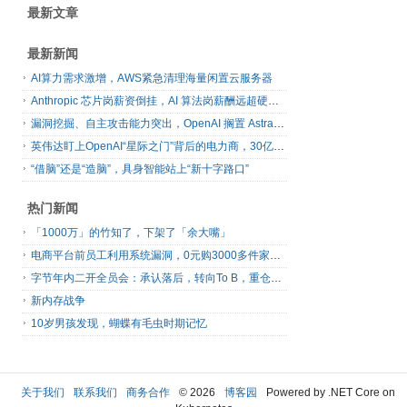
最新文章
最新新闻
AI算力需求激增，AWS紧急清理海量闲置云服务器
Anthropic 芯片岗薪资倒挂，AI 算法岗薪酬远超硬件工程师
漏洞挖掘、自主攻击能力突出，OpenAI 搁置 Astra 模型发布
英伟达盯上OpenAI“星际之门”背后的电力商，30亿美元直接入股
“借脑”还是“造脑”，具身智能站上“新十字路口”
热门新闻
「1000万」的竹知了，下架了「余大嘴」
电商平台前员工利用系统漏洞，0元购3000多件家电！
字节年内二开全员会：承认落后，转向To B，重仓年轻人
新内存战争
10岁男孩发现，蝴蝶有毛虫时期记忆
关于我们
联系我们
商务合作
© 2026
博客园
Powered by .NET Core on