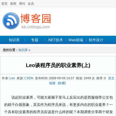
首页
新闻
博问
会员
知识库
专题
.NET技术
Web前端
软件设计
手机开发
软件工程
程序人生
项目管理
数据库
您的位置：
知识库
»
最新文章
Leo谈程序员的职业素养(上)
作者:
Leo
来源:
CSDN
发布时间: 2008-09-09 14:37 阅读: 1949 次 推荐: 0
原文
链接
[收藏]
说起职业素养，可能大家脑子里马上反应出的是西服领带公文包
的精干白领形象，其实作为程序员来说，有更多内在的职业素养？一
个具有职业素养的程序员应该是什么样的呢？本期调查分享两个研发