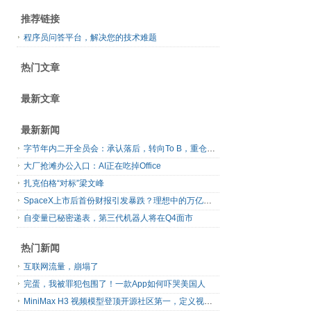
推荐链接
程序员问答平台，解决您的技术难题
热门文章
最新文章
最新新闻
字节年内二开全员会：承认落后，转向To B，重仓年轻人
大厂抢滩办公入口：AI正在吃掉Office
扎克伯格“对标”梁文峰
SpaceX上市后首份财报引发暴跌？理想中的万亿营收太空AI公司，正在靠地面AI云挣钱
自变量已秘密递表，第三代机器人将在Q4面市
热门新闻
互联网流量，崩塌了
完蛋，我被罪犯包围了！一款App如何吓哭美国人
MiniMax H3 视频模型登顶开源社区第一，定义视频模型领域“斩杀线”