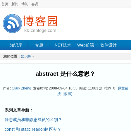
首页
新闻
博问
会员
知识库
专题
.NET技术
Web前端
软件设计
手机开发
软件工程
程序人生
项目管理
数据库
您的位置：
知识库
»
最新文章
abstract 是什么意思？
作者:
Clark Zheng
发布时间: 2008-09-04 10:55 阅读: 11063 次 推荐: 0
原文链
接
[收藏]
系列文章导航：
静态成员和非静态成员的区别？
const 和 static readonly 区别？