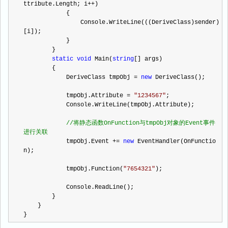
ttribute.Length; i
++
)
            {
                Console.WriteLine(((DeriveClass)sender)
[i]);
            }
        }
static
void
 Main(
string
[] args)
        {
            DeriveClass tmpObj 
=
new
 DeriveClass();
            tmpObj.Attribute 
=
"
1234567
"
;
            Console.WriteLine(tmpObj.Attribute);
//
将静态函数OnFunction与tmpObj对象的Event事件
进行关联
            tmpObj.Event 
+=
new
 EventHandler(OnFunctio
n);
            tmpObj.Function(
"
7654321
"
);
            Console.ReadLine();
        }
    }
}