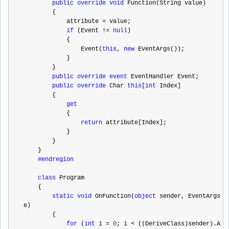
public
override
void
 Function(String value)
        {
            attribute 
=
 value;
if
 (Event 
!=
null
)
            {
                Event(
this
, 
new
 EventArgs());
            }
        }
public
override
event
 EventHandler Event;
public
override
 Char 
this
[
int
 Index]
        {
get
            {
return
 attribute[Index];
            }
        }
    }
#endregion
class
 Program
    {
static
void
 OnFunction(
object
 sender, EventArgs 
e)
        {
for
 (
int
 i 
=
0
; i 
<
 ((DeriveClass)sender).A