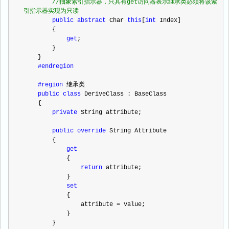
//
抽象索引指示器，只具有get访问器表示继承类必须将该索
引指示器实现为只读
public
abstract
 Char 
this
[
int
 Index]
        {
get
;
        }
    }
#endregion
#region
 继承类
public
class
 DeriveClass : BaseClass
    {
private
 String attribute;
public
override
 String Attribute
        {
get
            {
return
 attribute;
            }
set
            {
                attribute 
=
 value;
            }
        }