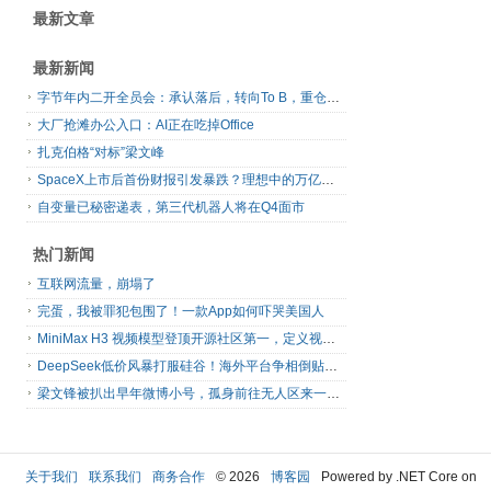
最新文章
最新新闻
字节年内二开全员会：承认落后，转向To B，重仓年轻人
大厂抢滩办公入口：AI正在吃掉Office
扎克伯格“对标”梁文峰
SpaceX上市后首份财报引发暴跌？理想中的万亿营收太空AI公司，正在靠地面AI云挣钱
自变量已秘密递表，第三代机器人将在Q4面市
热门新闻
互联网流量，崩塌了
完蛋，我被罪犯包围了！一款App如何吓哭美国人
MiniMax H3 视频模型登顶开源社区第一，定义视频模型领域“斩杀线”
DeepSeek低价风暴打服硅谷！海外平台争相倒贴V4 Flash
梁文锋被扒出早年微博小号，孤身前往无人区来一场相当 deep 的 seek 旅行
关于我们
联系我们
商务合作
© 2026
博客园
Powered by .NET Core on