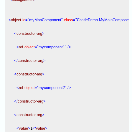
<
object
id
="myManComponent"
class
="CastleDemo.MyMainComponent
<
constructor-arg
>
<
ref
object
="mycomponent1"
/>
</
constructor-arg
>
<
constructor-arg
>
<
ref
object
="mycomponent2"
/>
</
constructor-arg
>
<
constructor-arg
>
<
value
>
1
</
value
>