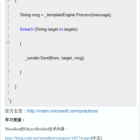
{
String msg
=
_templateEngine.Process(message);
foreach
(String target
in
targets)
{
_sender.Send(from, target, msg);
}
}
}
官方主页：
http://msdn.microsoft.com/practices/
学习资源：
Niwalker
的
ObjectBuilder
技术内幕：
http://blog.csdn.net/niwalker/category/18174.aspx
[
中文
]