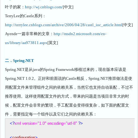
叶子的家：
http://wj.cnblogs.com/
[
中文
]
TerryLee
的
Castle
系列：
http://terrylee.cnblogs.com/archive/2006/04/28/castl_ioc_article.html
[
中文
]
Ayende
一篇非常棒的文章：
http://msdn2.microsoft.com/en-
us/library/aa973811.aspx
[
英文
]
二．
Spring.NET
Spring.NET
是从
java
的
Spring Framework
移植过来的，现在版本应该是
Spring.NET 1.0.2
。正好和前面说的
Castle
相反，
Spring.NET
推崇做法是使
用配置文件来管理组件之间的依赖关系，当然它也支持自动装配，不过不
推荐使用。这样使用配置文件的方式，带来的问题是当项目非常大的时
候，配置文件会非常的繁琐，手工配置会变得很复杂，如下面的配置文
件，需要指定每一个组件以及它们之间的依赖关系：
<?
xml version="1.0" encoding="utf-8"
?>
<
configuration
>