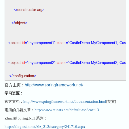
</
constructor-arg
>
</
object
>
<
object
id
="mycomponent1"
class
="CastleDemo.MyComponent1, Cast
<
object
id
="mycomponent2"
class
="CastleDemo.MyComponent2, Cast
</
configuration
>
官方主页：
http://www.springframework.net/
学习资源：
官方文档：
http://www.springframework.net/documentation.html
[
英文
]
雨痕的几篇文章：
http://www.rainsts.net/default.asp?cat=13
Zhuzl
的
Spring.NET
系列：
http://blog.csdn.net/zlz_212/category/241716.aspx