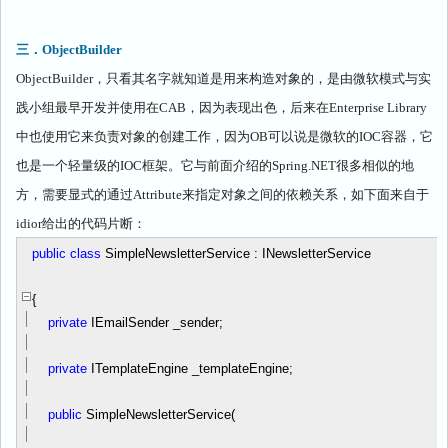
三．
ObjectBuilder
ObjectBuilder
，只看其名字就知道是用来构造对象的，是由微软模式与实
践小组最早开发并使用在
CAB
，因为表现出色，后来在
Enterprise Library
中也使用它来负责对象的创建工作，因为
OB
可以说是微软的
IOC
容器，它
也是一个轻量级的
IOC
框架。它与前面介绍的
Spring.NET
很多相似的地
方，需要显式的通过
Attribute
来指定对象之间的依赖关系，如下面来自于
idior
给出的代码片断：
public
class
SimpleNewsletterService : INewsletterService
{
private
IEmailSender _sender;
private
ITemplateEngine _templateEngine;
public
SimpleNewsletterService(