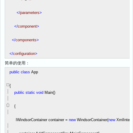
</
parameters
>
</
component
>
</
components
>
</
configuration
>
简单的使用：
public
class
App
{
public
static
void
Main()
{
IWindsorContainer container
=
new
WindsorContainer(
new
XmlInterpr