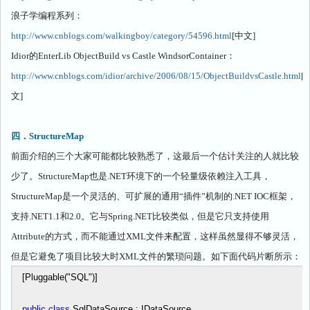
浪子学编程系列：
http://www.cnblogs.com/walkingboy/category/54596.html
[
中文
]
Idior
的
EnterLib ObjectBuild vs Castle WindsorContainer
：
http://www.cnblogs.com/idior/archive/2006/08/15/ObjectBuildvsCastle.html
[
文
]
四．
StructureMap
前面介绍的三个大家可能都比较熟悉了，这最后一个估计关注的人就比较
少了。
StructureMap
也是
.NET
环境下的一个轻量级依赖注入工具，
StructureMap
是一个灵活的、可扩展的通用“插件”机制的
.NET IOC
框架，
支持
.NET1.1
和
2.0
。它与
Spring.NET
比较类似，但是它只支持使用
Attribute
的方式，而不能通过
XML
文件来配置，这样虽然显得不够灵活，
但是它避免了项目比较大时
XML
文件的繁琐问题。如下面代码片断所示：
[Pluggable(
"
SQL
"
)]
public
class
SqlDataSource : IDataSource