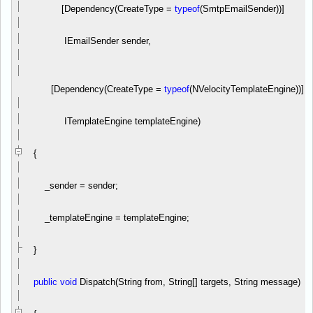
[Dependency(CreateType
=
typeof
(SmtpEmailSender))]
IEmailSender sender,
[Dependency(CreateType
=
typeof
(NVelocityTemplateEngine))]
ITemplateEngine templateEngine)
{
_sender
=
sender;
_templateEngine
=
templateEngine;
}
public
void
Dispatch(String from, String[] targets, String message)