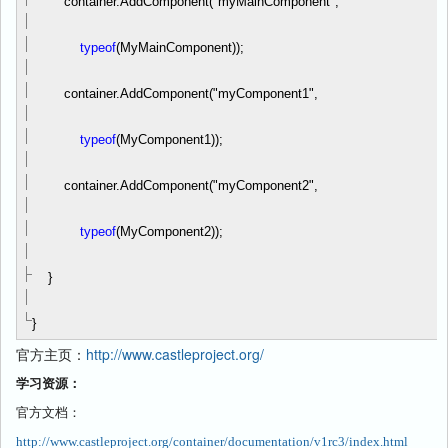
container.AddComponent(
"
myMainComponent
"
,
typeof
(MyMainComponent));
container.AddComponent(
"
myComponent1
"
,
typeof
(MyComponent1));
container.AddComponent(
"
myComponent2
"
,
typeof
(MyComponent2));
}
}
官方主页：
http://www.castleproject.org/
学习资源：
官方文档：
http://www.castleproject.org/container/documentation/v1rc3/index.html