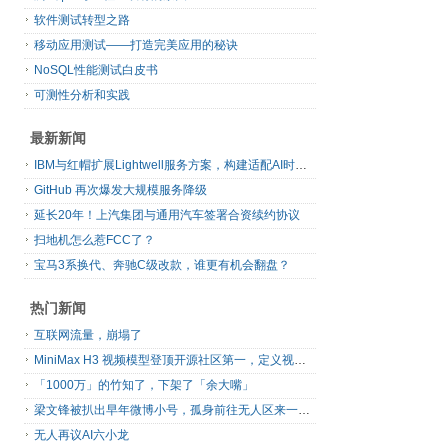
软件测试转型之路
移动应用测试——打造完美应用的秘诀
NoSQL性能测试白皮书
可测性分析和实践
最新新闻
IBM与红帽扩展Lightwell服务方案，构建适配AI时代开源生态的可信基础设施
GitHub 再次爆发大规模服务降级
延长20年！上汽集团与通用汽车签署合资续约协议
扫地机怎么惹FCC了？
宝马3系换代、奔驰C级改款，谁更有机会翻盘？
热门新闻
互联网流量，崩塌了
MiniMax H3 视频模型登顶开源社区第一，定义视频模型领域“斩杀线”
「1000万」的竹知了，下架了「余大嘴」
梁文锋被扒出早年微博小号，孤身前往无人区来一场相当 deep 的 seek 旅行
无人再议AI六小龙