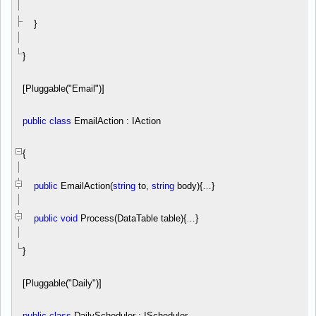
}
}
[Pluggable(
"
Email
"
)]
public
class
EmailAction : IAction
{
public
EmailAction(
string
to,
string
body)
{…}
public
void
Process(DataTable table)
{…}
}
[Pluggable(
"
Daily
"
)]
public
class
DailyScheduler : IScheduler