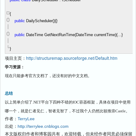
{
public
DailyScheduler()
{}
public
DateTime GetNextRunTime(DateTime currentTime)
{…}
}
项目主页：
http://structuremap.sourceforge.net/Default.htm
学习资源：
现在只能参考官方文档了，还没有好的中文文档。
总结
以上简单介绍了
.NET
平台下四种不错的
IOC
容器框架，具体在项目中使用
哪一个，就是仁者见仁，智者见智了，不过我个人仍然比较推崇
Castle
。
作者：
TerryLee
出处：
http://terrylee.cnblogs.com
本文版权归作者和博客园共有，欢迎转载，但未经作者同意必须保留