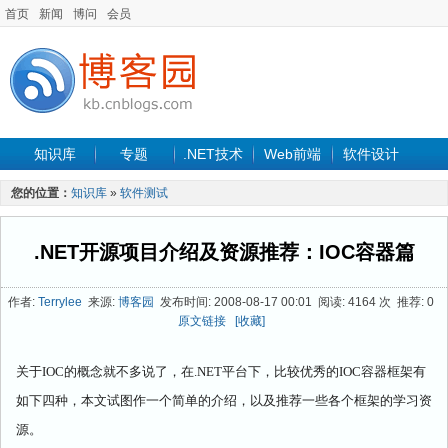
首页
新闻
博问
会员
知识库
专题
.NET技术
Web前端
软件设计
手机开发
软件工程
程序人生
项目管理
数据库
您的位置：
知识库
»
软件测试
最新文章
.NET开源项目介绍及资源推荐：IOC容器篇
作者:
Terrylee
来源:
博客园
发布时间: 2008-08-17 00:01 阅读: 4164 次 推荐: 0
原文链接
[收藏]
关于
IOC
的概念就不多说了，在
.NET
平台下，比较优秀的
IOC
容器框架有
如下四种，本文试图作一个简单的介绍，以及推荐一些各个框架的学习资
源。