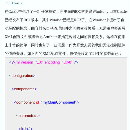
一．
Castle
在
Castle
中包含了一组开发框架，它里面的
IOC
容器是
Windsor
，目前
Castle
已经发布了
RC1
版本，其中
Windsor
已经是
RC3
了。在
Windsor
中提出了自
动装配的概念，由容器来自动管理组件之间的依赖关系，无需用户去编写
XML
配置文件或者通过
Attribute
来指定容器之间的依赖关系。这样在使用
上非常的简单，同时也带了一些问题，作为开发人员的我们无法控制组件
的依赖关系。如下面的
XML
配置文件，仅仅是设定了组件的参数而已：
<?
xml version="1.0" encoding="utf-8"
?>
<
configuration
>
<
components
>
<
component
id
="myMainComponent"
>
<
parameters
>
<
i
>
1
</
i
>