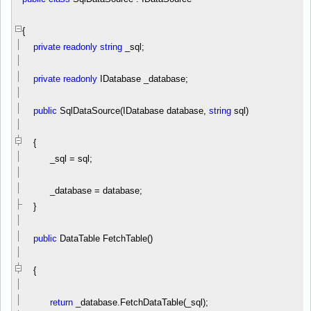
{
private
readonly
string
_sql;
private
readonly
IDatabase _database;
public
SqlDataSource(IDatabase database,
string
sql)
{
_sql
=
sql;
_database
=
database;
}
public
DataTable FetchTable()
{
return
_database.FetchDataTable(_sql);