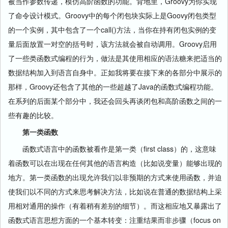
被当作参数传递，模仿高阶函数的功能。背地里，Groovy为你实现
了命令设计模式。Groovy中的每个闭包块实际上是Goovy闭包类型
的一个实例，其中包含了一个call()方法，当你在持有闭包实例的变
量后面放置一对空的括号时，该方法就会被自动调用。Groovy启用
了一些类函数式编程的行为，做法是其使用相应的语法糖来把适当的
数据结构加入到语言自身中。正如我将要在接下来的各部分中展示的
那样，Groovy还包含了其他的一些超越了Java的函数式编程功能。
在系列的后面某个部分中，我还会回头再谈闭包和高阶函数之间的一
些有趣的比较。
第一类函数
函数式语言中的函数被看作是第一类（first class）的，这意味
着函数可以在出现在任何其他的语言构造（比如说变量）能够出现的
地方。第一类函数的出现允许我们以非预期的方式来使用函数，并迫
使我们以不同的方式来思考解决方法，比如说在普通的数据结构上采
用相对通用的操作（有着稍有差别的细节）。而这相应地又暴露出了
函数式语言思想方面的一个基本转变：注重结果而非步骤（focus on