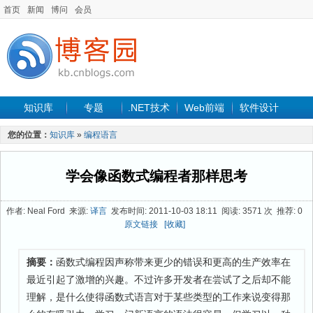
首页
新闻
博问
会员
知识库
专题
.NET技术
Web前端
软件设计
手机开发
软件工程
程序人生
项目管理
数据库
您的位置：
知识库
»
编程语言
最新文章
学会像函数式编程者那样思考
作者: Neal Ford 来源:
译言
发布时间: 2011-10-03 18:11 阅读: 3571 次 推荐: 0
原文链接
[收藏]
摘要：
函数式编程因声称带来更少的错误和更高的生产效率在
最近引起了激增的兴趣。不过许多开发者在尝试了之后却不能
理解，是什么使得函数式语言对于某些类型的工作来说变得那