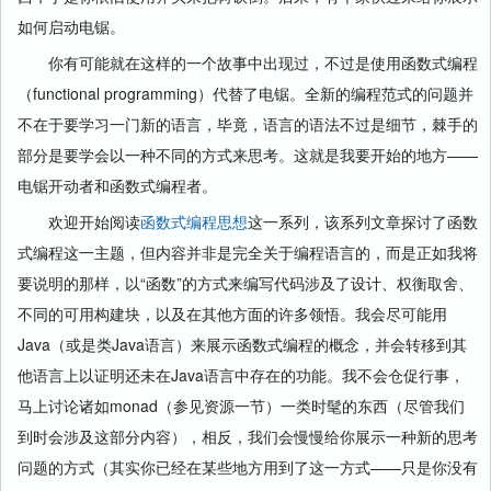
如何启动电锯。
你有可能就在这样的一个故事中出现过，不过是使用函数式编程
（functional programming）代替了电锯。全新的编程范式的问题并
不在于要学习一门新的语言，毕竟，语言的语法不过是细节，棘手的
部分是要学会以一种不同的方式来思考。这就是我要开始的地方——
电锯开动者和函数式编程者。
欢迎开始阅读
函数式编程思想
这一系列，该系列文章探讨了函数
式编程这一主题，但内容并非是完全关于编程语言的，而是正如我将
要说明的那样，以“函数”的方式来编写代码涉及了设计、权衡取舍、
不同的可用构建块，以及在其他方面的许多领悟。我会尽可能用
Java（或是类Java语言）来展示函数式编程的概念，并会转移到其
他语言上以证明还未在Java语言中存在的功能。我不会仓促行事，
马上讨论诸如monad（参见资源一节）一类时髦的东西（尽管我们
到时会涉及这部分内容），相反，我们会慢慢给你展示一种新的思考
问题的方式（其实你已经在某些地方用到了这一方式——只是你没有