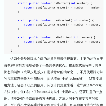
static
public
boolean
 isPerfect(
int
 number) {
return
 sum(factors(number)) - number == number;
    }
static
public
boolean
 isAbundant(
int
 number) {
return
 sum(factors(number)) - number > number;
    }
static
public
boolean
 isDeficient(
int
 number) {
return
 sum(factors(number)) - number < number;
    }
}
这两个分类器版本之间的差异很细微但很重要。主要的差别在于
清单2中有针对性地省去了一些共享的状态。在函数式编程中，共享
状态的消除（或至少是减少）是被青睐的抽象之一。不是使用跨方法
的共享状态来作为中间结果（参见清单1中的factors域），我直接调
用方法，省去了状态的使用。从设计的角度来看，这导致了factors()
方法变长，但它防止了factors从方法中”泄漏出去“。还要注意的一点
是，清单2可以全部由静态方法构成。方法之间不存在要共享的知
识，所以我不太需要通过划定作用域来封装。如果你给这些方法提供