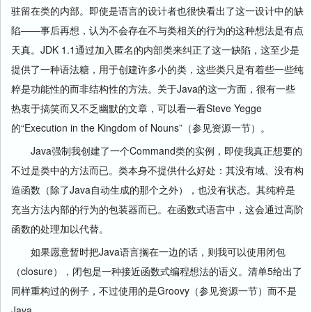
驻留在类的内部。即使是语言的设计者也很快看出了这一设计中的缺
陷——事后再想，认为不会存在不与类相关的行为的这种想法是有点
天真。JDK 1.1通过加入匿名的内部类来纠正了这一缺陷，这至少是
提供了一种语法糖，用于创建许多小的类，这些类只是有着些一些纯
粹是功能性的而非结构性的方法。关于Java的这一方面，很有一些
热衷于搞笑而又不乏幽默的文章，可以看一看Steve Yegge
的“Execution in the Kingdom of Nouns”（参见资源一节）。
Java强制我创建了一个Command类的实例，即使我真正想要的
不过是类中的方法而已。类本身不提供什么好处：其没有域、没有构
造函数（除了Java自动生成的那个之外），也没有状态。其纯粹是
充当方法内部的行为的包装器而已。在函数式语言中，这会通过高阶
函数的处理加以代替。
如果愿意暂时把Java语言搁在一边的话，则我可以使用闭包
（closure），闭包是一种接近函数式编程想法的语义。清单5给出了
同样重构过的例子，不过使用的是Groovy（参见资源一节）而不是
Java。