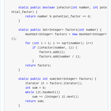
static
public
boolean
 isFactor(
int
 number, 
int
 pote
ntial_factor) {
return
 number % potential_factor == 0;
    }
static
public
 Set<Integer> factors(
int
 number) {
        HashSet<Integer> factors = 
new
 HashSet<Integer>
();
for
 (
int
 i = 1; i <= sqrt(number); i++)
if
 (isFactor(number, i)) {
                factors.add(i);
                factors.add(number / i);
            }
return
 factors;
    }
static
public
int
 sum(Set<Integer> factors) {
        Iterator it = factors.iterator();
int
 sum = 0;
while
 (it.hasNext())
            sum += (Integer) it.next();
return
 sum;
    }