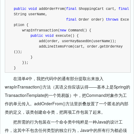
public
void
 addOrderFrom(
final
 ShoppingCart cart, 
final
String userName,
final
 Order order) 
throws
 Exce
ption {
    wrapInTransaction(
new
 Command() {
public
void
 execute() {
            add(order, userKeyBasedOn(userName));
            addLineItemsFrom(cart, order.getOrderKey
());
        }
    });                
}  
在清单4中，我把代码中的通有部分提取出来放入
wrapInTransaction()方法（其语义你应该认得——基本上是Spring的
TransactionTemplate的一个简易版）中，把Command对象作为工
作的单元传入。addOrderFrom()方法里折叠放置了一个匿名的内部
类的定义，该类创建命令类，把两项工作包装了起来。
把所需的行为包装在一个命令类中纯粹是一种Java的设计工
件，这其中不包含任何类型的独立行为，Java中的所有行为都必须