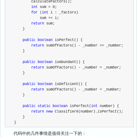
        calculateFactors();
int
 sum = 0;
for
 (
int
 i : _factors)
            sum += i;
return
 sum;
    }
public
boolean
 isPerfect() {
return
 sumOfFactors() - _number == _number;
    }
public
boolean
 isAbundant() {
return
 sumOfFactors() - _number > _number;
    }
public
boolean
 isDeficient() {
return
 sumOfFactors() - _number < _number;
    }
public
static
boolean
 isPerfect(
int
 number) {
return
new
 Classifier6(number).isPerfect();
    }
}
代码中的几件事情是值得关注一下的：