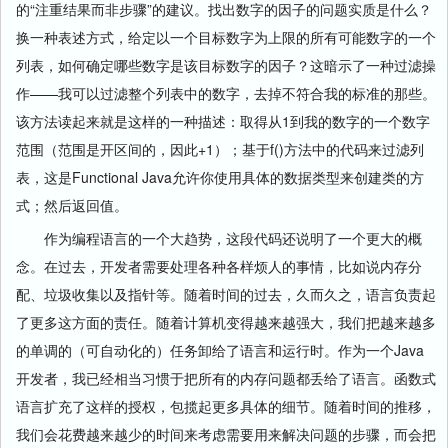
的“注重结果而非步骤”的建议。找出数字的因子的问题实质是什么？
换一种表述方式，给定以一个目标数字为上限的所有可能数字的一个
列表，如何确定哪些数字是该目标数字的因子？这暗示了一种过滤操
作——我可以过滤整个列表中的数字，去掉不符合我的标准的那些。
该方法读起来就是这样的一种描述：取得从1到我的数字的一个数字
范围（范围是开区间的，因此+1）；基于f()方法中的代码来过滤列
表，这是Functional Java允许你使用具体的数据类型来创建类的方
式；然后返回值。
作为编程语言的一个大趋势，这段代码还说明了一个更大的概
念。在过去，开发者需要处理各种各样烦人的事情，比如说内存分
配、垃圾收集以及指针等。随着时间的过去，久而久之，语言负责起
了更多这方面的责任。随着计算机变得越来越强大，我们把越来越多
的单调的（可自动化的）任务卸给了语言和运行时。作为一个Java
开发者，我已经相当习惯于把所有的内存问题都丢给了语言。函数式
语言扩充了这样的授权，包揽起更多具体的细节。随着时间的推移，
我们会花费越来越少的时间来考虑需要用来解决问题的步骤，而会把