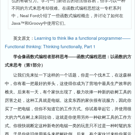
么的有吸引力。学习一门新语言的语法很容易，但学习以一种
不同的方式来思考却很难。在函数式编程思想这一专栏系列
中，Neal Ford介绍了一些函数式编程概念，并讨论了如何在
Java™和Groovy中使用它们。
英文原文：
Learning to think like a functional programmer——
Functional thinking: Thinking functionally, Part 1
学会像函数式编程者那样思考——函数式编程思想：以函数的方
式来思考（第1部分）
让我们先来扯一下这样的一个话题，你是一个伐木工，在这森林
中，你有着一把最好的斧头，这使得你成为了营地中最具生产效率的
樵夫。后来有一天，有个家伙出现了，极力吹捧一种新的砍树工具的
厉害之处，这种工具就是电锯。这卖东西的家伙很有说服力，因此你
买了一把电锯，但你不知道它的工作方式。你试着举起它，并使用很
大的力气在树上来回拉动，这就是你使用另外一种砍树工具的工作方
式。你很快就断定这种新奇的电锯一类的玩意只不过是一种时髦的东
西，于是你依旧使用斧头来把树砍倒。后来，有个家伙过来给你展示