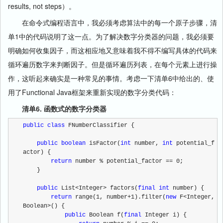
results, not steps）。
在命令式编程语言中，我必须考虑算法中的每一个原子步骤，清
单1中的代码说明了这一点。为了解决数字分类器的问题，我必须要
明确如何收集因子，而这相应地又意味着我不得不编写具体的代码来
循环遍历数字来判断因子。但是循环遍历列表，在每个元素上进行操
作，这听起来确实是一种常见的事情。考虑一下清单6中给出的、使
用了Functional Java框架来重新实现的数字分类代码：
清单6. 函数式的数字分类器
public
class
 FNumberClassifier {
public
boolean
 isFactor(
int
 number, 
int
 potential_f
actor) {
return
 number % potential_factor == 0;
    }
public
 List<Integer> factors(
final
int
 number) {
return
 range(1, number+1).filter(
new
 F<Integer, 
Boolean>() {
public
 Boolean f(
final
 Integer i) {