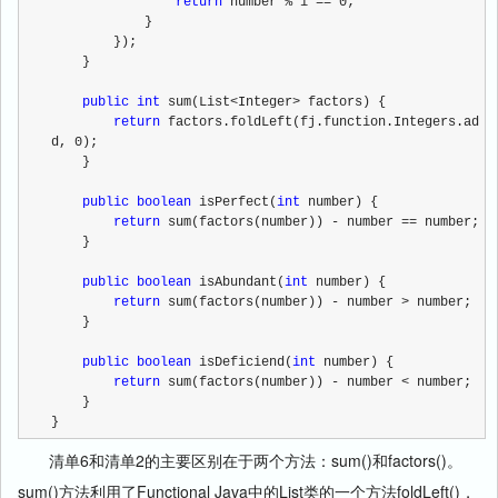
return
 number % i == 0;
            }
        });
    }
public
int
 sum(List<Integer> factors) {
return
 factors.foldLeft(fj.function.Integers.ad
d, 0);
    }
public
boolean
 isPerfect(
int
 number) {
return
 sum(factors(number)) - number == number;
    }
public
boolean
 isAbundant(
int
 number) {
return
 sum(factors(number)) - number > number;
    }
public
boolean
 isDeficiend(
int
 number) {
return
 sum(factors(number)) - number < number;
    }
}  
清单6和清单2的主要区别在于两个方法：sum()和factors()。
sum()方法利用了Functional Java中的List类的一个方法foldLeft()，