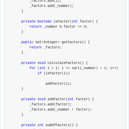
        _factors.add(1);
        _factors.add(_number);
    }
private
boolean
 isFactor(
int
 factor) {
return
 _number % factor == 0;
    }
public
 Set<Integer> getFactors() {
return
 _factors;
    }
private
void
 calculateFactors() {
for
 (
int
 i = 1; i <= sqrt(_number) + 1; i++)
if
 (isFactor(i))
                addFactor(i);
    }
private
void
 addFactor(
int
 factor) {
        _factors.add(factor);
        _factors.add(_number / factor);
    }
private
int
 sumOfFactors() {