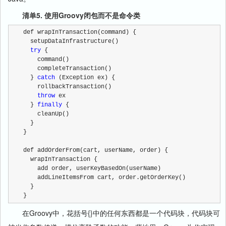
清单5. 使用Groovy闭包而不是命令类
def wrapInTransaction(command) {
  setupDataInfrastructure()
try
 {
    command()
    completeTransaction()
  } 
catch
 (Exception ex) {
    rollbackTransaction()
throw
 ex
  } 
finally
 {
    cleanUp()
  }
}
def addOrderFrom(cart, userName, order) {
  wrapInTransaction {
    add order, userKeyBasedOn(userName)
    addLineItemsFrom cart, order.getOrderKey()
  }
}  
在Groovy中，花括号{}中的任何东西都是一个代码块，代码块可