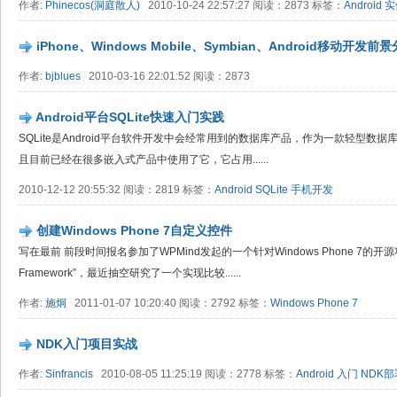
作者:
Phinecos(洞庭散人)
2010-10-24 22:57:27 阅读：2873 标签：
Android
实
iPhone、Windows Mobile、Symbian、Android移动开发前
作者:
bjblues
2010-03-16 22:01:52 阅读：2873
Android平台SQLite快速入门实践
SQLite是Android平台软件开发中会经常用到的数据库产品，作为一款轻型数据库
且目前已经在很多嵌入式产品中使用了它，它占用......
2010-12-12 20:55:32 阅读：2819 标签：
Android
SQLite
手机开发
创建Windows Phone 7自定义控件
写在最前 前段时间报名参加了WPMind发起的一个针对Windows Phone 7的开源项目“W
Framework”，最近抽空研究了一个实现比较......
作者:
施炯
2011-01-07 10:20:40 阅读：2792 标签：
Windows Phone 7
NDK入门项目实战
作者:
Sinfrancis
2010-08-05 11:25:19 阅读：2778 标签：
Android
入门
NDK部