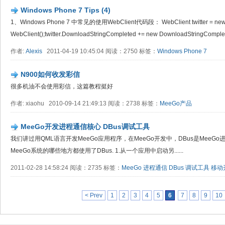
Windows Phone 7 Tips (4)
1、Windows Phone 7 中常见的使用WebClient代码段： WebClient twitter = ne
WebClient();twitter.DownloadStringCompleted += new DownloadStringComplete
作者:
Alexis
2011-04-19 10:45:04 阅读：2750 标签：
Windows Phone 7
N900如何收发彩信
很多机油不会使用彩信，这篇教程挺好
作者: xiaohu 2010-09-14 21:49:13 阅读：2738 标签：
MeeGo产品
MeeGo开发进程通信核心 DBus调试工具
我们讲过用QML语言开发MeeGo应用程序，在MeeGo开发中，DBus是Mee
MeeGo系统的哪些地方都使用了DBus. 1.从一个应用中启动另......
2011-02-28 14:58:24 阅读：2735 标签：
MeeGo
进程通信
DBus
调试工具
移动
< Prev
1
2
3
4
5
6
7
8
9
10