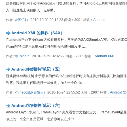
这是前段时间用于公司Android入门培训的资料，学习Android三周时间收集
入门就直接上项目的人一点帮助。
作者:
农民伯伯
2010-10-01 00:12:23 阅读：3001 标签：
Android
Android XML的操作（SAX）
在android平台下操作xml方式有很多种，常见的为SAX(Simple APIfor XML)和DOM(D
作xml的特点是当读取xml文件的时候会随时触发事......
作者:
fly_binbin
2010-12-29 16:32:22 阅读：2916 标签：
Android
XML
Android实例剖析笔记（五）
游戏暂停/继续机制 由于原来的代码中在游戏运行时没有提供控制选项（比如暂停
到底。我这里对代码进行一些修改，加入一个Optio......
作者:
Phinecos(洞庭散人)
2010-10-24 22:55:52 阅读：2907 标签：
Android
实
Android实例剖析笔记（六）
Android Layout机制 1, FrameLayout 先来看官方文档的定义：FrameL
幕上的一个空白备用区域，之后你可以在其中......