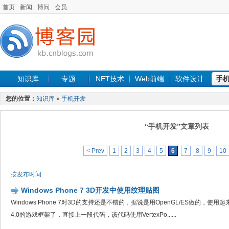
首页
新闻
博问
会员
知识库
专题
.NET技术
Web前端
软件设计
手
您的位置：
知识库
»
手机开发
“手机开发”文章列表
< Prev
1
2
3
4
5
6
7
8
9
10
按发布时间
Windows Phone 7 3D开发中使用纹理贴图
Windows Phone 7对3D的支持还是不错的，据说是用OpenGL/ES做的，
4.0的游戏框架了，直接上一段代码，该代码使用VertexPo......