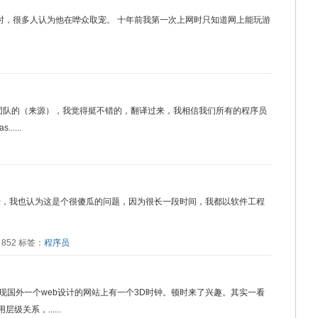
时，很多人认为他在哗众取宠。 十年前我第一次上网时只知道网上能玩游
eering团队的（来源），我觉得挺不错的，翻译过来，我相信我们所有的程序员
....
经，我也认为这是个很傻瓜的问题，因为很长一段时间，我都以软件工程
读：852 标签：
程序员
现国外一个web设计的网站上有一个3D时钟。顿时来了兴趣。其实一看
级关系，......