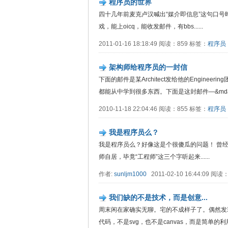
程序员的世界
四十几年前麦克卢汉喊出“媒介即信息”这句口号
戏，能上oicq，能收发邮件，有bbs......
2011-01-16 18:18:49 阅读：859 标签：
程序员
架构师给程序员的一封信
下面的邮件是某Architect发给他的Engin
都能从中学到很多东西。下面是这封邮件—&mdas..
2010-11-18 22:04:46 阅读：855 标签：
程序员
我是程序员么？
我是程序员么？好像这是个很傻瓜的问题！ 曾
师自居，毕竟“工程师”这三个字听起来......
作者:
sunljm1000
2011-02-10 16:44:09 阅
我们缺的不是技术，而是创意...
周末闲在家确实无聊。宅的不成样子了。偶然发
代码，不是svg，也不是canvas，而是简单的利用层