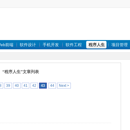
eb前端
软件设计
手机开发
软件工程
程序人生
项目管理
“程序人生”文章列表
8
39
40
41
42
43
44
Next >