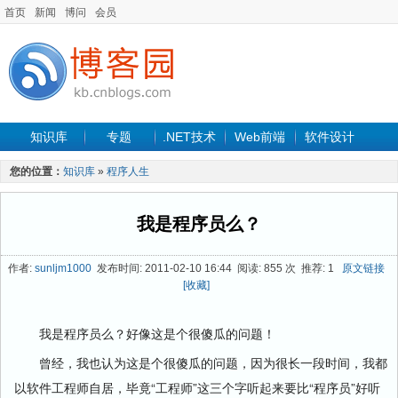
首页
新闻
博问
会员
知识库
专题
.NET技术
Web前端
软件设计
手机开发
软件工程
程序人生
项目管理
数据库
您的位置：
知识库
»
程序人生
最新文章
我是程序员么？
作者:
sunljm1000
发布时间: 2011-02-10 16:44 阅读: 855 次 推荐: 1
原文链接
[收藏]
我是程序员么？好像这是个很傻瓜的问题！
曾经，我也认为这是个很傻瓜的问题，因为很长一段时间，我都
以软件工程师自居，毕竟“工程师”这三个字听起来要比“程序员”好听