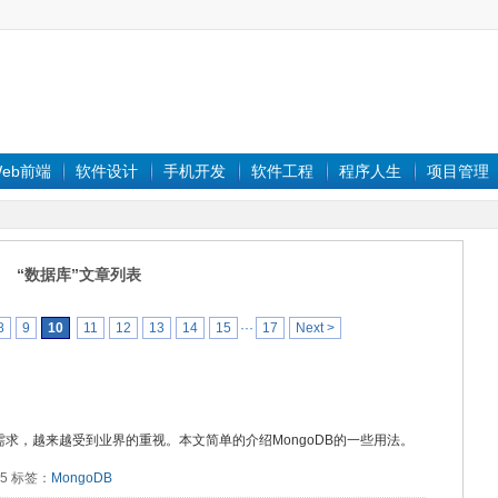
eb前端
软件设计
手机开发
软件工程
程序人生
项目管理
“数据库”文章列表
8
9
10
11
12
13
14
15
···
17
Next >
需求，越来越受到业界的重视。本文简单的介绍MongoDB的一些用法。
445 标签：
MongoDB