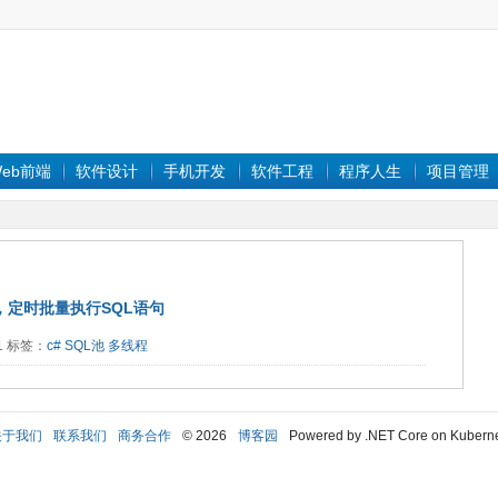
eb前端
软件设计
手机开发
软件工程
程序人生
项目管理
，定时批量执行SQL语句
91 标签：
c#
SQL池
多线程
关于我们
联系我们
商务合作
© 2026
博客园
Powered by .NET Core on Kubern