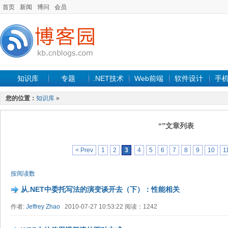
首页
新闻
博问
会员
知识库
专题
.NET技术
Web前端
软件设计
手
您的位置：
知识库
»
“”文章列表
< Prev
1
2
3
4
5
6
7
8
9
10
1
按阅读数
从.NET中委托写法的演变谈开去（下）：性能相关
作者:
Jeffrey Zhao
2010-07-27 10:53:22 阅读：1242