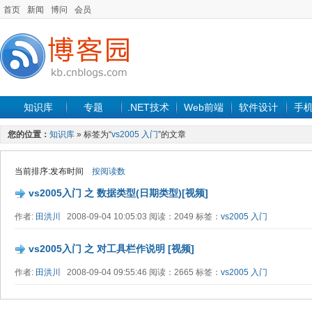
首页
新闻
博问
会员
知识库
专题
.NET技术
Web前端
软件设计
手
您的位置：
知识库
» 标签为“
vs2005 入门
”的文章
当前排序:发布时间
按阅读数
vs2005入门 之 数据类型(日期类型)[视频]
作者:
田洪川
2008-09-04 10:05:03 阅读：2049 标签：
vs2005 入门
vs2005入门 之 对工具栏作说明 [视频]
作者:
田洪川
2008-09-04 09:55:46 阅读：2665 标签：
vs2005 入门