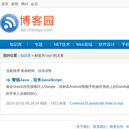
首页
新闻
博问
会员
知识库
专题
.NET技术
Web前端
软件设计
手
您的位置：
知识库
» 标签为“
ssjs
”的文章
当前排序:发布时间
按阅读数
警惕Java，迎来JavaScript
最近Oracle控告搜索巨人Google，宣称其Android智能手机操作系统上的Dalv
的开发人员感到担心。
2010-10-01 00:16:54 阅读：1451 标签：
CommonJS
javascript
node.js
ssjs
关于我们
联系我们
商务合作
©