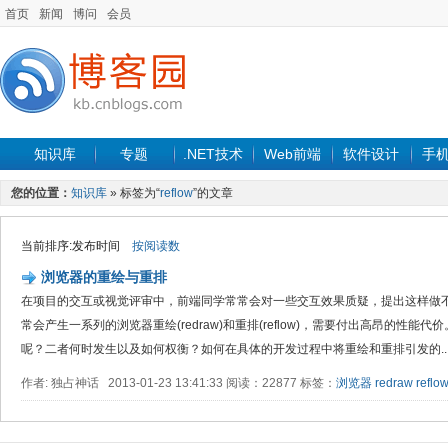
首页
新闻
博问
会员
知识库
专题
.NET技术
Web前端
软件设计
手
您的位置：
知识库
» 标签为“
reflow
”的文章
当前排序:发布时间
按阅读数
浏览器的重绘与重排
在项目的交互或视觉评审中，前端同学常常会对一些交互效果质疑，提出这样做
常会产生一系列的浏览器重绘(redraw)和重排(reflow)，需要付出高昂的性
呢？二者何时发生以及如何权衡？如何在具体的开发过程中将重绘和重排引发的..
作者: 独占神话 2013-01-23 13:41:33 阅读：22877 标签：
浏览器
redraw
reflo