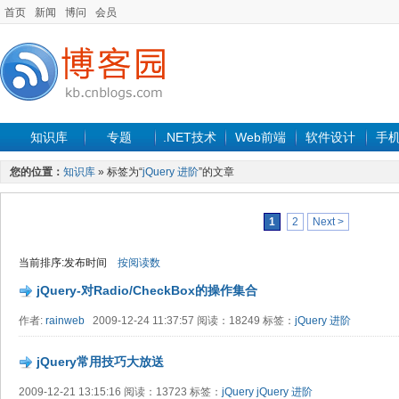
首页
新闻
博问
会员
知识库
专题
.NET技术
Web前端
软件设计
手
您的位置：
知识库
» 标签为“
jQuery 进阶
”的文章
1
2
Next >
当前排序:发布时间
按阅读数
jQuery-对Radio/CheckBox的操作集合
作者:
rainweb
2009-12-24 11:37:57 阅读：18249 标签：
jQuery 进阶
jQuery常用技巧大放送
2009-12-21 13:15:16 阅读：13723 标签：
jQuery
jQuery 进阶