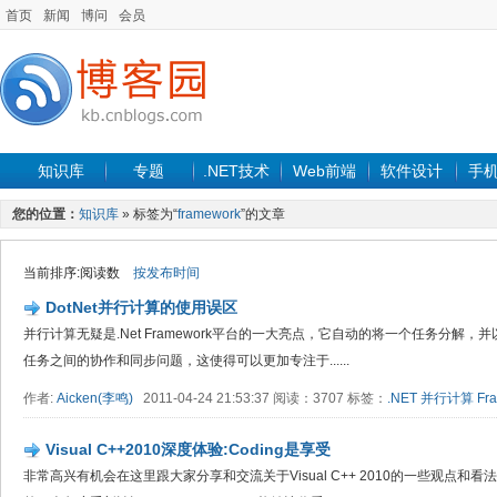
首页
新闻
博问
会员
知识库
专题
.NET技术
Web前端
软件设计
手
您的位置：
知识库
» 标签为“
framework
”的文章
当前排序:阅读数
按发布时间
DotNet并行计算的使用误区
并行计算无疑是.Net Framework平台的一大亮点，它自动的将一个任务分解
任务之间的协作和同步问题，这使得可以更加专注于......
作者:
Aicken(李鸣)
2011-04-24 21:53:37 阅读：3707 标签：
.NET
并行计算
Fr
Visual C++2010深度体验:Coding是享受
非常高兴有机会在这里跟大家分享和交流关于Visual C++ 2010的一些观点