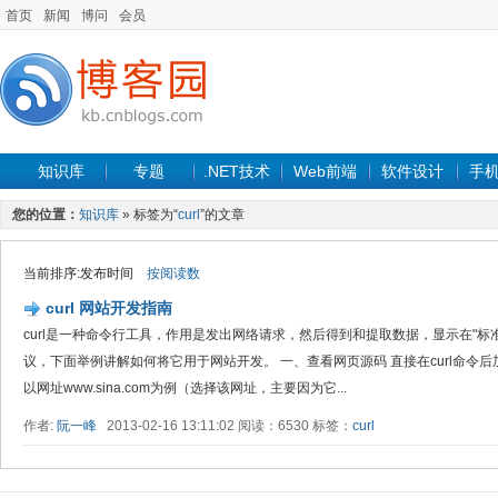
首页
新闻
博问
会员
知识库
专题
.NET技术
Web前端
软件设计
手
您的位置：
知识库
» 标签为“
curl
”的文章
当前排序:发布时间
按阅读数
curl 网站开发指南
curl是一种命令行工具，作用是发出网络请求，然后得到和提取数据，显示在"标准输
议，下面举例讲解如何将它用于网站开发。 一、查看网页源码 直接在curl命令
以网址www.sina.com为例（选择该网址，主要因为它...
作者:
阮一峰
2013-02-16 13:11:02 阅读：6530 标签：
curl