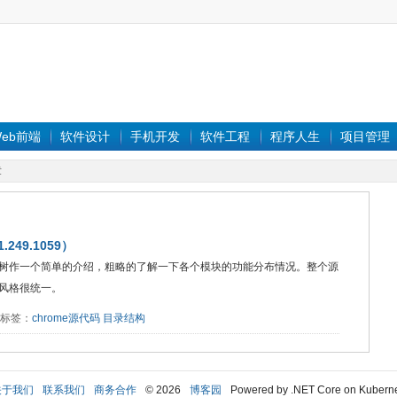
eb前端
软件设计
手机开发
软件工程
程序人生
项目管理
章
249.1059）
树作一个简单的介绍，粗略的了解一下各个模块的功能分布情况。整个源
风格很统一。
9 标签：
chrome源代码
目录结构
关于我们
联系我们
商务合作
© 2026
博客园
Powered by .NET Core on Kubern