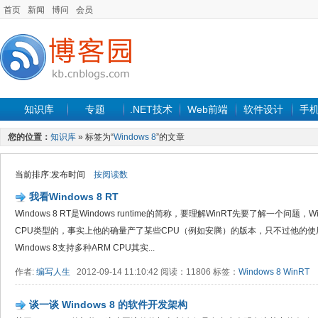
首页
新闻
博问
会员
知识库
专题
.NET技术
Web前端
软件设计
手
您的位置：
知识库
» 标签为“
Windows 8
”的文章
当前排序:发布时间
按阅读数
我看Windows 8 RT
Windows 8 RT是Windows runtime的简称，要理解WinRT先要了解一个问题
CPU类型的，事实上他的确量产了某些CPU（例如安腾）的版本，只不过他的使
Windows 8支持多种ARM CPU其实...
作者:
编写人生
2012-09-14 11:10:42 阅读：11806 标签：
Windows 8
WinRT
谈一谈 Windows 8 的软件开发架构