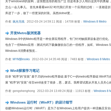
关于windows8的架构，这张图流传的相当广泛 但是有多少人明白这其中的奥
怎么一会儿事儿。 首先来看看win32 时代我们开发一个应用的过程： 一直都是折腾类
库进了一步，做了一些更深的封装。虽然dotnet更...
作者:
疯光无线
2012-03-24 14:59:11 阅读：14708 标签：
Windows 8
Metro
开发Metro版浏览器
Windows 8中的Metro程序是一种全屏应用程序，专门针对触摸屏设备进行优化。Window
包含了一些Metro应用：测试代码下载像微软自己的一些程序，如IE、Windows S
Windows 8消费者预览...
作者:
MYM]Brooks
2012-03-24 14:35:46 阅读：7483 标签：
Windows 8
Metro
Win8探索学习笔记
目录 “程序”的“安装” 基于JS的metro程序基础 基于C++的metro程序基础 WinRT(desk
展 “程序”的“安装” 传言win8改变了很多，恩，废话。我希望试图从开发人员关心的
作者: gengshenghong 2012-03-24 13:49:24 阅读：11913 标签：
Windows 8
M
Windows 运行时（WinRT）的设计细节
创建Windows运行时（WinRT）是为了在Windows上给用户提供一种流畅且安全