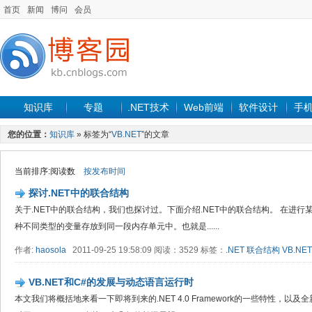
首页
新闻
博问
会员
知识库
专题
.NET技术
Web前端
软件设计
手
您的位置：
知识库
» 标签为“
VB.NET
”的文章
当前排序:阅读数
按发布时间
探讨.NET中的联合结构
关于.NET中的联合结构，我们也探讨过。下面介绍.NET中的联合结构。 在进
种不同类型的变量存放到同一段内存单元中。也就是......
作者:
haosola
2011-09-25 19:58:09 阅读：3529 标签：
.NET
联合结构
VB.NET
VB.NET和C#的发展与动态语言运行时
本文我们将概括地来看一下即将到来的.NET 4.0 Framework的一些特性，以及全新