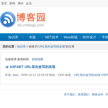
首页
新闻
博问
会员
知识库
专题
.NET技术
Web前端
软件设计
手
您的位置：
知识库
» 标签为“
URL双向改写的实现
”的文章
当前排序:发布时间
按阅读数
ASP.NET URL双向改写的实现
作者:
Jaxu
2009-10-21 16:59:39 阅读：1854 标签：
URL双向改写的实现
ASP.
关于我们
联系我们
商务合作
©