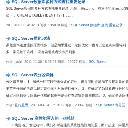
SQL Server数据库多种方式查找重复记录
SQL Server数据库多种方式查找重复记录: 示例：表stuinfo，有三个字段recno(自增
如下： CREATE TABLE ( IDENTITY (1，......
2011-03-22 14:16:10 阅读：35870 标签：
SQL Server
数据库
查找
重复记录
SQL Server优化50法
虽然查询速度慢的原因很多，但是如果通过一定的优化，也可以使查询问题得到一
多，常见如下几种： 没有索引或者没有用到索......
作者:
jyshi
2011-11-30 18:03:27 阅读：29077 标签：
SQL Server
SQL Server表分区详解
分区请三思： 1、虽然分区可以带来众多的好处，但是同时也增加了实现对象的
要首先仔细的考虑以确定是否应为对象进行分区。 2、在确定了为对象进行分区
确定分区数据，应先评估您的数据中是否存在逻辑分组和模式。 3、确定是否应使.
作者:
且行且思
2013-03-14 17:19:35 阅读：23067 标签：
SQL Server
表分区
SQL Server 高性能写入的一些总结
1.1.1 摘要 在开发过程中，我们不时会遇到系统性能瓶颈问题，而引起这一问