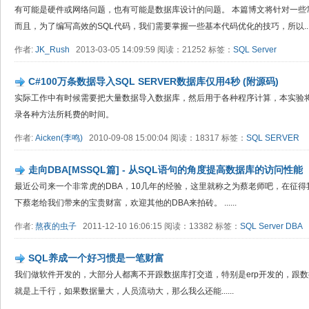
有可能是硬件或网络问题，也有可能是数据库设计的问题。 本篇博文将针对一些
而且，为了编写高效的SQL代码，我们需要掌握一些基本代码优化的技巧，所以..
作者:
JK_Rush
2013-03-05 14:09:59 阅读：21252 标签：
SQL Server
C#100万条数据导入SQL SERVER数据库仅用4秒 (附源码)
实际工作中有时候需要把大量数据导入数据库，然后用于各种程序计算，本实验
录各种方法所耗费的时间。
作者:
Aicken(李鸣)
2010-09-08 15:00:04 阅读：18317 标签：
SQL SERVER
走向DBA[MSSQL篇] - 从SQL语句的角度提高数据库的访问性能
最近公司来一个非常虎的DBA，10几年的经验，这里就称之为蔡老师吧，在征得
下蔡老给我们带来的宝贵财富，欢迎其他的DBA来拍砖。 ......
作者:
熬夜的虫子
2011-12-10 16:06:15 阅读：13382 标签：
SQL Server
DBA
SQL养成一个好习惯是一笔财富
我们做软件开发的，大部分人都离不开跟数据库打交道，特别是erp开发的，跟
就是上千行，如果数据量大，人员流动大，那么我么还能......