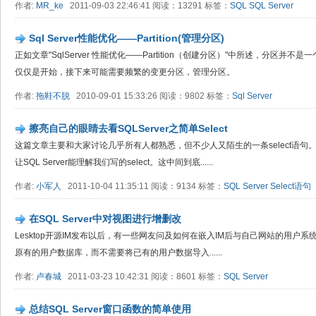
作者:
MR_ke
2011-09-03 22:46:41 阅读：13291 标签：
SQL
SQL Server
Sql Server性能优化——Partition(管理分区)
正如文章"SqlServer 性能优化——Partition（创建分区）"中所述，分区
仅仅是开始，接下来可能需要频繁的变更分区，管理分区。
作者:
拖鞋不脱
2010-09-01 15:33:26 阅读：9802 标签：
Sql Server
擦亮自己的眼睛去看SQLServer之简单Select
这篇文章主要和大家讨论几乎所有人都熟悉，但不少人又陌生的一条select语
让SQL Server能理解我们写的select。这中间到底......
作者:
小军人
2011-10-04 11:35:11 阅读：9134 标签：
SQL Server
Select语句
在SQL Server中对视图进行增删改
Lesktop开源IM发布以后，有一些网友问及如何在嵌入IM后与自己网站的用户系
原有的用户数据库，而不需要将已有的用户数据导入......
作者:
卢春城
2011-03-23 10:42:31 阅读：8601 标签：
SQL Server
总结SQL Server窗口函数的简单使用