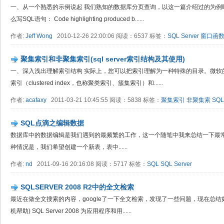
一、从一个熟悉的示例说起 我们熟知的数据库分页查询，以这一篇介绍过的为例吧
么写SQL语句： Code highlighting produced b......
作者:
Jeff Wong
2010-12-26 22:00:06 阅读：6537 标签：
SQL Server
窗口函
聚集索引和非聚集索引(sql server索引结构及其使用)
一、深入浅出理解索引结构 实际上，您可以把索引理解为一种特殊的目录。微软的S
索引（clustered index，也称聚类索引、簇集索引）和......
作者:
acafaxy
2011-03-21 10:45:55 阅读：5838 标签：
聚集索引
非聚集索
SQL
SQL点滴之编辑数据
数据库中的数据编辑是我们遇到的最频繁的工作，这一个随笔中我来总结一下最常用的数据
种情况是，我们希望创建一个新表，表中......
作者:
nd
2011-09-16 20:16:08 阅读：5717 标签：
SQL
SQL Server
SQLSERVER 2008 R2中的全文检索
最近在做全文搜索的内容，google了一下全文检索，发现了一些问题，现在总结如
机帮助) SQL Server 2008 为应用程序和用......