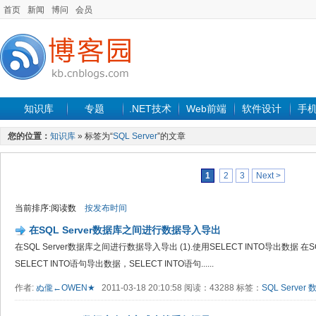
首页
新闻
博问
会员
知识库
专题
.NET技术
Web前端
软件设计
手
您的位置：
知识库
» 标签为“
SQL Server
”的文章
1
2
3
Next >
当前排序:阅读数
按发布时间
在SQL Server数据库之间进行数据导入导出
在SQL Server数据库之间进行数据导入导出 (1).使用SELECT INTO导出数据 在
SELECT INTO语句导出数据，SELECT INTO语句......
作者:
ぬ儱←OWEN★
2011-03-18 20:10:58 阅读：43288 标签：
SQL Server