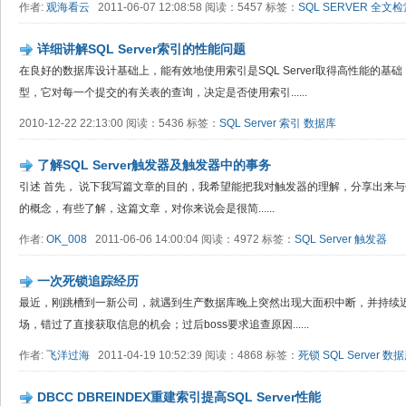
作者:
观海看云
2011-06-07 12:08:58 阅读：5457 标签：
SQL SERVER
全文检
详细讲解SQL Server索引的性能问题
在良好的数据库设计基础上，能有效地使用索引是SQL Server取得高性能的基础，S
型，它对每一个提交的有关表的查询，决定是否使用索引......
2010-12-22 22:13:00 阅读：5436 标签：
SQL Server
索引
数据库
了解SQL Server触发器及触发器中的事务
引述 首先， 说下我写篇文章的目的，我希望能把我对触发器的理解，分享出来
的概念，有些了解，这篇文章，对你来说会是很简......
作者:
OK_008
2011-06-06 14:00:04 阅读：4972 标签：
SQL Server
触发器
一次死锁追踪经历
最近，刚跳槽到一新公司，就遇到生产数据库晚上突然出现大面积中断，并持续
场，错过了直接获取信息的机会；过后boss要求追查原因......
作者:
飞洋过海
2011-04-19 10:52:39 阅读：4868 标签：
死锁
SQL Server
数据
DBCC DBREINDEX重建索引提高SQL Server性能