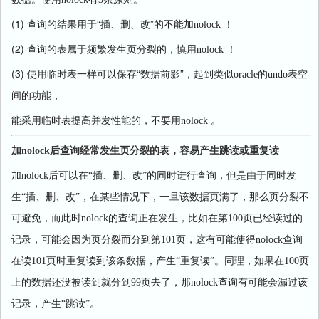
(1) 查询的结果用于“插、删、改”的不能加
nolock
！
(2) 查询的表属于频繁发生页分裂的，慎用
nolock
！
(3) 使用临时表一样可以保存“数据前影”，起到类似
oracle
的
undo
表空
间的功能，
能采用临时表提高并发性能的，不要用
nolock
。
加nolock后查询经常发生页分裂的表，容易产生跳读或重复读
加
nolock
后可以在“插、删、改”的同时进行查询，但是由于同时发
生“插、删、改”，在某些情况下，一旦该数据页满了，那么页分裂不
可避免，而此时
nolock
的查询正在发生，比如在第
100
页已经读过的
记录，可能会因为页分裂而分到第
101
页，这有可能使得
nolock
查询
在读
101
页时重复读到该条数据，产生“重复读”。同理，如果在
100
页
上的数据还没被读到就分到
99
页去了，那
nolock
查询有可能会漏过该
记录，产生“跳读”。