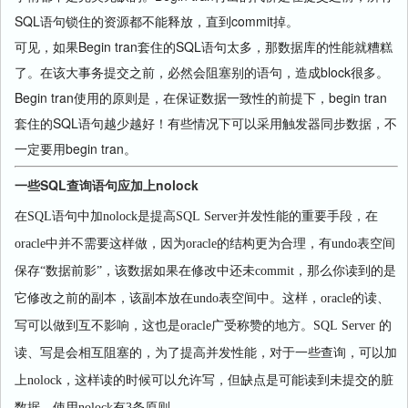
SQL语句锁住的资源都不能释放，直到commit掉。
可见，如果Begin tran套住的SQL语句太多，那数据库的性能就糟糕
了。在该大事务提交之前，必然会阻塞别的语句，造成block很多。
Begin tran使用的原则是，在保证数据一致性的前提下，begin tran
套住的SQL语句越少越好！有些情况下可以采用触发器同步数据，不
一定要用begin tran。
一些SQL查询语句应加上nolock
在
SQL
语句中加
nolock
是提高
SQL Server
并发性能的重要手段，在
oracle
中并不需要这样做，因为
oracle
的结构更为合理，有
undo
表空间
保存“数据前影”，该数据如果在修改中还未
commit
，那么你读到的是
它修改之前的副本，该副本放在
undo
表空间中。这样，
oracle
的读、
写可以做到互不影响，这也是
oracle
广受称赞的地方。
SQL Server
的
读、写是会相互阻塞的，为了提高并发性能，对于一些查询，可以加
上
nolock
，这样读的时候可以允许写，但缺点是可能读到未提交的脏
数据。使用
nolock
有
3
条原则。