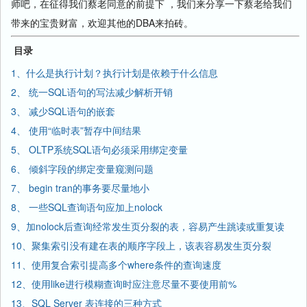
师吧，在征得我们蔡老同意的前提下 ，我们来分享一下蔡老给我们
带来的宝贵财富，欢迎其他的DBA来拍砖。
目录
1、什么是执行计划？执行计划是依赖于什么信息
2、 统一SQL语句的写法减少解析开销
3、 减少SQL语句的嵌套
4、 使用“临时表”暂存中间结果
5、 OLTP系统SQL语句必须采用绑定变量
6、 倾斜字段的绑定变量窥测问题
7、 begin tran的事务要尽量地小
8、 一些SQL查询语句应加上nolock
9、加nolock后查询经常发生页分裂的表，容易产生跳读或重复读
10、聚集索引没有建在表的顺序字段上，该表容易发生页分裂
11、使用复合索引提高多个where条件的查询速度
12、使用like进行模糊查询时应注意尽量不要使用前%
13、SQL Server 表连接的三种方式