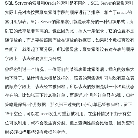
SQL Server
的索引和
Oracle
的索引是不同的，
SQL Server
的聚集索引
实际上是对表按照聚集索引字段的顺序进行了排序，相当于
oracle
的
索引组织表。
SQL Server
的聚集索引就是表本身的一种组织形式，所
以它的效率是非常高的。也正因为此，插入一条记录，它的位置不是
随便放的，而是要按照顺序放在该放的数据页，如果那个数据页没有
空间了，就引起了页分裂。所以很显然，聚集索引没有建在表的顺序
字段上，该表容易发生页分裂。
曾经碰到过一个情况，一位哥们的某张表重建索引后，插入的效率大
幅下降了。估计情况大概是这样的。该表的聚集索引可能没有建在表
的顺序字段上，该表经常被归档，所以该表的数据是以一种稀疏状态
存在的。比如张三下过
20
张订单，而最近
3
个月的订单只有
5
张，归档
策略是保留
3
个月数据，那么张三过去的
15
张订单已经被归档，留下
15
个空位，可以在
insert
发生时重新被利用。在这种情况下由于有空
位可以利用，就不会发生页分裂。但是查询性能会比较低，因为查询
时必须扫描那些没有数据的空位。