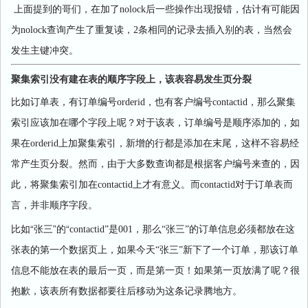
上面提到的哥们，在加了
nolock
后一些操作出现报错，估计有可能因
为
nolock
查询产生了重复读，
2
条相同的记录去插入别的表，当然会
发生主键冲突。
聚集索引没有建在表的顺序字段上，该表容易发生页分裂
比如订单表，有订单编号
orderid
，也有客户编号
contactid
，那么聚集
索引应该加在哪个字段上呢？对于该表，订单编号是顺序添加的，如
果在
orderid
上加聚集索引，新增的行都是添加在末尾，这样不容易经
常产生页分裂。然而，由于大多数查询都是根据客户编号来查的，因
此，将聚集索引加在
contactid
上才有意义。而
contactid
对于订单表而
言，并非顺序字段。
比如“张三”的“
contactid
”是
001
，那么“张三”的订单信息必须都放在这
张表的第一个数据页上，如果今天“张三”新下了一个订单，那该订单
信息不能放在表的最后一页，而是第一页！如果第一页放满了呢？很
抱歉，该表所有数据都要往后移动为这条记录腾地方。