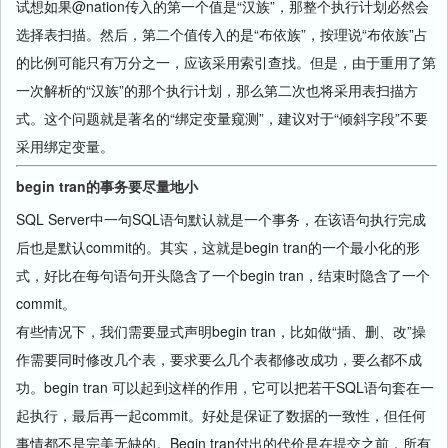
试想如果@nation传入的第一个值是“汉族”，那整个执行计划必然会
选择表扫描。然后，第二个值传入的是“布依族”，按理说“布依族”占
的比例可能只有万分之一，应该采用索引查找。但是，由于重用了第
一次解析的“汉族”的那个执行计划，那么第二次也将采用表扫描方
式。这个问题就是著名的“绑定变量窥测”，建议对于“倾斜字段”不要
采用绑定变量。
begin tran的事务要尽量地小
SQL Server中一句SQL语句默认就是一个事务，在该语句执行完成
后也是默认commit的。其实，这就是begin tran的一个最小化的形
式，好比在每句语句开头隐含了一个begin tran，结束时隐含了一个
commit。
有些情况下，我们需要显式声明begin tran，比如做“插、删、改”操
作需要同时修改几个表，要求要么几个表都修改成功，要么都不成
功。begin tran 可以起到这样的作用，它可以把若干SQL语句套在一
起执行，最后再一起commit。好处是保证了数据的一致性，但任何
事情都不是完美无缺的。Begin tran付出的代价是在提交之前，所有