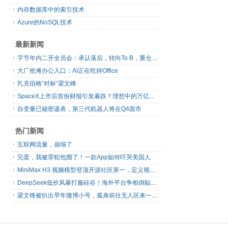
内存数据库中的索引技术
Azure的NoSQL技术
最新新闻
字节年内二开全员会：承认落后，转向To B，重仓年轻人
大厂抢滩办公入口：AI正在吃掉Office
扎克伯格“对标”梁文峰
SpaceX上市后首份财报引发暴跌？理想中的万亿营收太空AI公司，正在靠地面AI云挣钱
自变量已秘密递表，第三代机器人将在Q4面市
热门新闻
互联网流量，崩塌了
完蛋，我被罪犯包围了！一款App如何吓哭美国人
MiniMax H3 视频模型登顶开源社区第一，定义视频模型领域“斩杀线”
DeepSeek低价风暴打服硅谷！海外平台争相倒贴V4 Flash
梁文锋被扒出早年微博小号，孤身前往无人区来一场相当 deep 的 seek 旅行