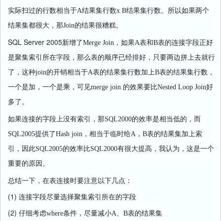
实际扫过的行数相当于
A
结果集行数
x B
结果集行数。所以如果两个
结果集都很大，那
Join
的结果很糟糕。
SQL Server 2005
新增了
Merge Join
，如果
A
表和
B
表的连接字段正好
是聚集索引所在字段，那么表的顺序已经排好，只要两边拼上去就行
了，这种
join
的开销相当于
A
表的结果集行数加上
B
表的结果集行数，
一个是加，一个是乘，可见
merge join
的效果要比
Nested Loop Join
好
多了。
如果连接的字段上没有索引，那
SQL2000
的效率是相当低的，而
SQL2005
提供了
Hash join
，相当于临时给
A
，
B
表的结果集加上索
引，因此
SQL2005
的效率比
SQL2000
有很大提高，我认为，这是一个
重要的原因。
总结一下，在表连接时要注意以下几点：
(1) 连接字段尽量选择聚集索引所在的字段
(2) 仔细考虑
where
条件，尽量减小
A
、
B
表的结果集