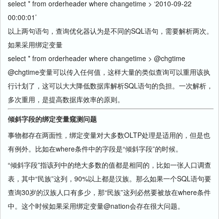
select * from orderheader where changetime > ‘2010-09-22
00:00:01’
以上两句语句，查询优化器认为是不同的SQL语句，需要解析两次。
如果采用绑定变量
select * from orderheader where changetime > @chgtime
@chgtime变量可以传入任何值，这样大量的类似查询可以重用该执
行计划了，这可以大大降低数据库解析SQL语句的负担。一次解析，
多次重用，是提高数据库效率的原则。
倾斜字段的绑定变量窥测问题
事物都存在两面性，绑定变量对大多数OLTP处理是适用的，但是也
有例外。比如在where条件中的字段是“倾斜字段”的时候。
“倾斜字段”指该列中的绝大多数的值都是相同的，比如一张人口调查
表，其中“民族”这列，90%以上都是汉族。那么如果一个SQL语句要
查询30岁的汉族人口有多少，那“民族”这列必然要被放在where条件
中。这个时候如果采用绑定变量@nation会存在很大问题。