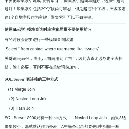
不要把聚集索引建成“复合索引”，聚集索引越简单越好，选择性越高
越好！聚集索引包括
2
个字段尚可容忍。但是超过
2
个字段，应该考虑
建
1
个自增字段作为主键，聚集索引可以不做主键。
使用like进行模糊查询时应注意尽量不要使用前%
有的时候会需要进行一些模糊查询比如
Select * from contact where username like ‘%yue%’
关键词
%yue%
，由于
yue
前面用到了“
%
”，因此该查询必然走全表扫
描，除非必要，否则不要在关键词前加
%
，
SQL Server 表连接的三种方式
(1) Merge Join
(2) Nested Loop Join
(3) Hash Join
SQL Server 2000
Nested Loop Join
只有一种
join
方式——
，如果
A
结
果集较小，那就默认作为外表，
A
中每条记录都要去
B
中扫描一遍，