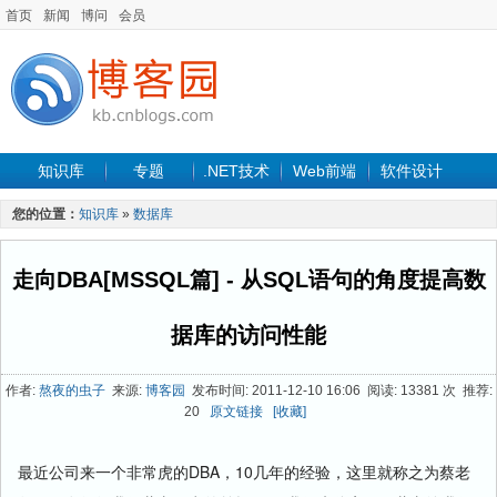
首页
新闻
博问
会员
知识库
专题
.NET技术
Web前端
软件设计
手机开发
软件工程
程序人生
项目管理
数据库
您的位置：
知识库
»
数据库
最新文章
走向DBA[MSSQL篇] - 从SQL语句的角度提高数
据库的访问性能
作者:
熬夜的虫子
来源:
博客园
发布时间: 2011-12-10 16:06 阅读: 13381 次 推荐:
20
原文链接
[收藏]
最近公司来一个非常虎的DBA，10几年的经验，这里就称之为蔡老