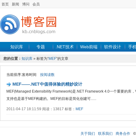
首页
新闻
博问
会员
知识库
专题
.NET技术
Web前端
软件设计
手
您的位置：
知识库
» 标签为“
MEF
”的文章
当前排序:发布时间
按阅读数
MEF——.NET中值得体验的精妙设计
MEF(Managed Extensibility Framework)是.NET Framework 4.0一个重要的库，Vi
支持也是基于MEF构建的。MEF的目标是简化创建可......
2011-04-17 18:11:59 阅读：13817 标签：
MEF
关于我们
联系我们
商务合作
©