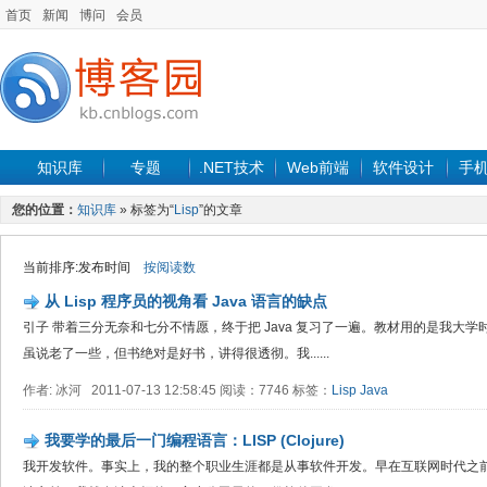
首页
新闻
博问
会员
知识库
专题
.NET技术
Web前端
软件设计
手
您的位置：
知识库
» 标签为“
Lisp
”的文章
当前排序:发布时间
按阅读数
从 Lisp 程序员的视角看 Java 语言的缺点
引子 带着三分无奈和七分不情愿，终于把 Java 复习了一遍。教材用的是我大学时买的《J
虽说老了一些，但书绝对是好书，讲得很透彻。我......
作者: 冰河 2011-07-13 12:58:45 阅读：7746 标签：
Lisp
Java
我要学的最后一门编程语言：LISP (Clojure)
我开发软件。事实上，我的整个职业生涯都是从事软件开发。早在互联网时代之