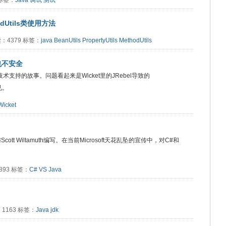
1 标签：
Java
调试
测试
ethodUtils类使用方法
 阅读：4379 标签：
java
BeanUtils
PropertyUtils
MethodUtils
法也不安全
的技术支持的故事。问题看起来是Wicket里的JRebel导致的
罕见。
Wicket
rg与Scott Wiltamuth编写。在当前Microsoft天花乱坠的宣传中，对C#和
4893 标签：
C#
VS
Java
阅读：1163 标签：
Java
jdk