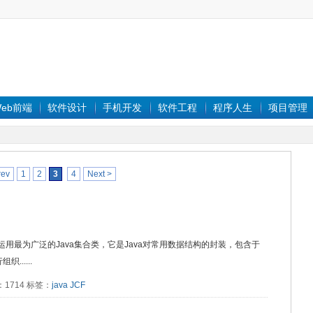
eb前端
软件设计
手机开发
软件工程
程序人生
项目管理
rev
1
2
3
4
Next >
k）即Java中运用最为广泛的Java集合类，它是Java对常用数据结构的封装，包含于
......
阅读：1714 标签：
java
JCF