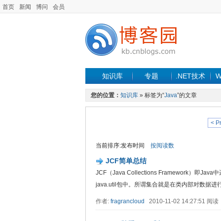
首页
新闻
博问
会员
知识库
专题
.NET技术
W
您的位置：
知识库
» 标签为“
Java
”的文章
< P
当前排序:发布时间
按阅读数
JCF简单总结
JCF（Java Collections Framewor
java.util包中。所谓集合就是在类内部对数据进行组织
作者:
fragrancloud
2010-11-02 14:27:51 