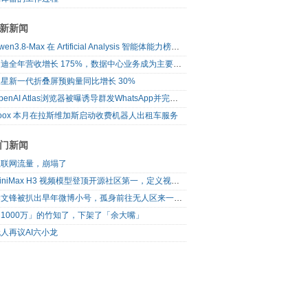
新新闻
Qwen3.8-Max 在 Artificial Analysis 智能体能力榜单登顶
闪迪全年营收增长 175%，数据中心业务成为主要增长来源
星新一代折叠屏预购量同比增长 30%
OpenAI Atlas浏览器被曝诱导群发WhatsApp并完成未授权购物
oox 本月在拉斯维加斯启动收费机器人出租车服务
门新闻
互联网流量，崩塌了
MiniMax H3 视频模型登顶开源社区第一，定义视频模型领域“斩杀线”
梁文锋被扒出早年微博小号，孤身前往无人区来一场相当 deep 的 seek 旅行
1000万」的竹知了，下架了「余大嘴」
人再议AI六小龙