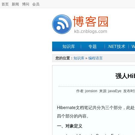
首页
新闻
博问
会员
知识库
专题
.NET技术
W
您的位置：
知识库
»
编程语言
强人Hi
作者: jonsion 来源: javaEye 发布时
Hibernate文档笔记共分为三个部分，
四个部分的内容。
一、对象定义