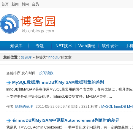
首页
新闻
博问
会员
知识库
专题
.NET技术
Web前端
软件设计
手
您的位置：
知识库
» 标签为“
InnoDB
”的文章
当前排序:发布时间
按阅读数
MySQL数据库InnoDB和MyISAM数据引擎的差别
InnoDB和MyISAM是在使用MySQL最常用的两个表类型，各有优缺点，视具体
不支持事务处理等高级处理，而InnoDB类型支持。MyISAM类型......
作者:
蟋蟀的草坪
2011-05-22 09:59:48 阅读：2321 标签：
MySQL
InnoDB
My
在InnoDB和MyISAM中更新Autoincrement列值时的差异
我是从《MySQL Admin Cookbook》一书中看到这个问题的，有一定的隐