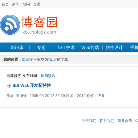
首页
新闻
博问
会员
知识库
专题
.NET技术
Web前端
软件设计
手
您的位置：
知识库
» 标签为“
IE 8
”的文章
当前排序:发布时间
按阅读数
IE8 Web开发新特性
作者:
阳衡锋
2009-03-20 15:39:39 阅读：2012 标签：
IE 8
关于我们
联系我们
商务合作
©