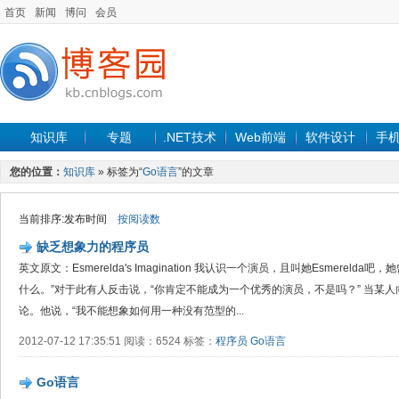
首页
新闻
博问
会员
知识库
专题
.NET技术
Web前端
软件设计
手
您的位置：
知识库
» 标签为“
Go语言
”的文章
当前排序:发布时间
按阅读数
缺乏想象力的程序员
英文原文：Esmerelda's Imagination 我认识一个演员，且叫她Esmerel
什么。”对于此有人反击说，“你肯定不能成为一个优秀的演员，不是吗？” 当某
论。他说，“我不能想象如何用一种没有范型的...
2012-07-12 17:35:51 阅读：6524 标签：
程序员
Go语言
Go语言