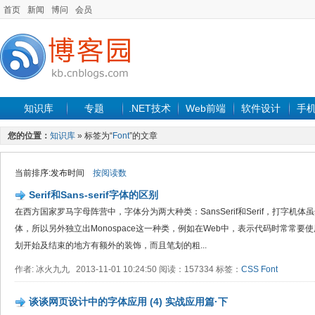
首页
新闻
博问
会员
知识库
专题
.NET技术
Web前端
软件设计
手
您的位置：
知识库
» 标签为“
Font
”的文章
当前排序:发布时间
按阅读数
Serif和Sans-serif字体的区别
在西方国家罗马字母阵营中，字体分为两大种类：SansSerif和Serif，打字机体虽
体，所以另外独立出Monospace这一种类，例如在Web中，表示代码时常常要使用
划开始及结束的地方有额外的装饰，而且笔划的粗...
作者: 冰火九九 2013-11-01 10:24:50 阅读：157334 标签：
CSS
Font
谈谈网页设计中的字体应用 (4) 实战应用篇·下