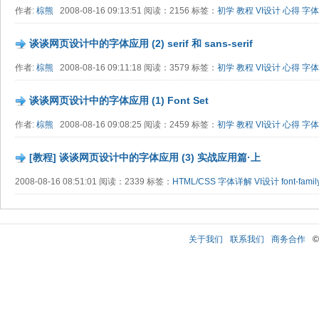
作者:
棕熊
2008-08-16 09:13:51 阅读：2156 标签：
初学
教程
VI设计
心得
字体
谈谈网页设计中的字体应用 (2) serif 和 sans-serif
作者:
棕熊
2008-08-16 09:11:18 阅读：3579 标签：
初学
教程
VI设计
心得
字体
谈谈网页设计中的字体应用 (1) Font Set
作者:
棕熊
2008-08-16 09:08:25 阅读：2459 标签：
初学
教程
VI设计
心得
字体
[教程] 谈谈网页设计中的字体应用 (3) 实战应用篇·上
2008-08-16 08:51:01 阅读：2339 标签：
HTML/CSS
字体详解
VI设计
font-famil
关于我们
联系我们
商务合作
©