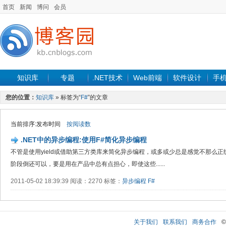
首页
新闻
博问
会员
知识库
专题
.NET技术
Web前端
软件设计
手
您的位置：
知识库
» 标签为“
F#
”的文章
当前排序:发布时间
按阅读数
.NET中的异步编程:使用F#简化异步编程
不管是使用yield或借助第三方类库来简化异步编程，或多或少总是感觉不那么正
阶段倒还可以，要是用在产品中总有点担心，即使这些......
2011-05-02 18:39:39 阅读：2270 标签：
异步编程
F#
关于我们
联系我们
商务合作
©