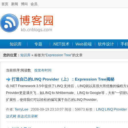
首页
新闻
博问
会员
知识库
专题
.NET技术
Web前端
软件设计
手
您的位置：
知识库
» 标签为“
Expression Tree
”的文章
当前排序:阅读数
按发布时间
打造自己的LINQ Provider（上）：Expression Tree揭秘
在.NET Framework 3.5中提供了LINQ 支持后，LINQ就以其强大而优雅的
Provider更是满天飞，如LINQ to NHibernate、LINQ to Google等，大有
扩展性，使得我们可以轻松的编写属于自己的LINQ Provider。
作者:
TerryLee
2008-09-19 23:10:07 阅读：59673 标签：
LINQ
LINQ Provider
达式树
表达式目录树