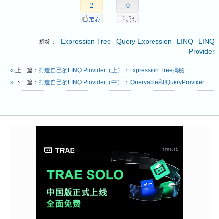
2
0
Expression Tree
Query Expression
LINQ
LINQ
标签：
Provider
«
上一篇：
打造自己的LINQ Provider（上）：Expression Tree揭秘
»
下一篇：
打造自己的LINQ Provider（中）：IQueryable和IQueryProvider