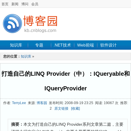
首页
新闻
博问
会员
知识库
专题
.NET技术
Web前端
软件设计
手机开发
软件工程
程序人生
项目管理
数据库
您的位置：
知识库
»
最新文章
打造自己的LINQ Provider（中）：IQueryable和
IQueryProvider
作者:
TerryLee
来源:
博客园
发布时间: 2008-09-19 23:25 阅读: 19067 次 推荐:
2
原文链接
[收藏]
摘要：
本文为打造自己的LINQ Provider系列文章第二篇，主要