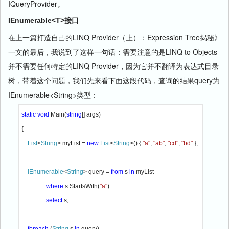
IQueryProvider。
IEnumerable<T>接口
在上一篇打造自己的LINQ Provider（上）：Expression Tree揭秘》
一文的最后，我说到了这样一句话：需要注意的是LINQ to Objects
并不需要任何特定的LINQ Provider，因为它并不翻译为表达式目录
树，带着这个问题，我们先来看下面这段代码，查询的结果query为
IEnumerable<String>类型：
static void 
Main(
string
[] args)

{

List
<
String
> myList = 
new 
List
<
String
>() { 
"a"
, 
"ab"
, 
"cd"
, 
"bd" 
};

IEnumerable
<
String
> query = 
from 
s 
in 
myList

where 
s.StartsWith(
"a"
)

select 
s;
