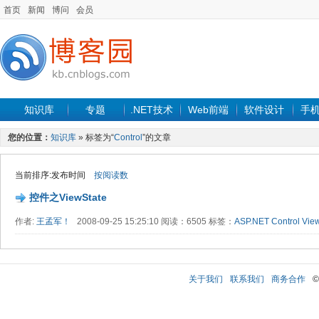
首页
新闻
博问
会员
知识库
专题
.NET技术
Web前端
软件设计
手
您的位置：
知识库
» 标签为“
Control
”的文章
当前排序:发布时间
按阅读数
控件之ViewState
作者:
王孟军！
2008-09-25 15:25:10 阅读：6505 标签：
ASP.NET
Control
Vie
关于我们
联系我们
商务合作
©